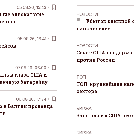
05.08.26, 15:43
шие адвокатские
НОВОСТИ
Убыток книжной с
денды
направление
05.08.26, 16:41
рейсов
НОВОСТИ
Сенат США поддержал
против России
07.08.26, 06:00
ыль в глаза США и
ТОП
 вечную батарейку
ТОП: крупнейшие на
сектора
06.08.26, 17:34
о в Балтии продавца
БИРЖА
тв
Занятость в США нео
БИРЖА