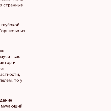
ая странные
 глубокой
Горшкова из
аш
научит вас
автор и
оет
частности,
пелем, то у
едание
на мучающий