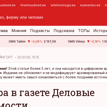
suudised.ee
finantsuudised.ee
aritehnoloogia.ee
kaubandus.ee
k
умаа
Мнения
Подкасты
Подсказка
ТОПы
Истор
OMX Tallinn
−0,06
%
2 157,09
OMX Vilnius
−0,16
%
1 5
ЙНГОРТ
20.01.09, 15:15
ние!
Этой статье более 5 лет, и она находится в цифировом а
я. Издание не обновляет и не модифицирует архивированный 
у может иметь смысл ознакомиться с более поздними источни
ра в газете Деловые
мости