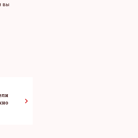
и вы
ели
жно