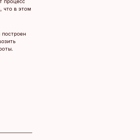
ит процесс
, что в этом
и построен
возить
роты.