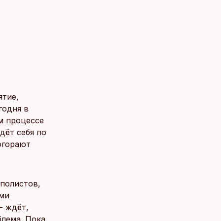
ятие,
годня в
ом процессе
дёт себя по
рогорают
полистов,
ыми
- ждёт,
блема. Пока