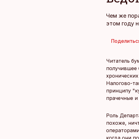
Чем же пора
этом году 
Поделитьс
Читатель бу
получившее 
хронических 
Налогово-та
принципу "ку
прачечные и 
Роль Департ
похоже, нич
операторами
когда они п