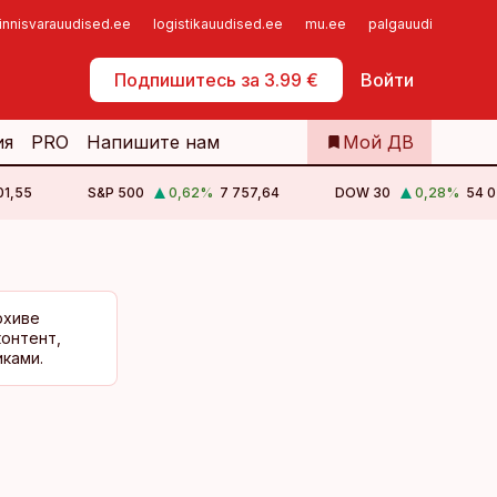
innisvarauudised.ee
logistikauudised.ee
mu.ee
palgauudised.ee
Самообслуживание
Подпишитесь за 3.99 €
Войти
ия
PRO
Напишите нам
Мой ДВ
01,55
S&P 500
0,62
%
7 757,64
DOW 30
0,28
%
54 0
рхиве
контент,
ками.