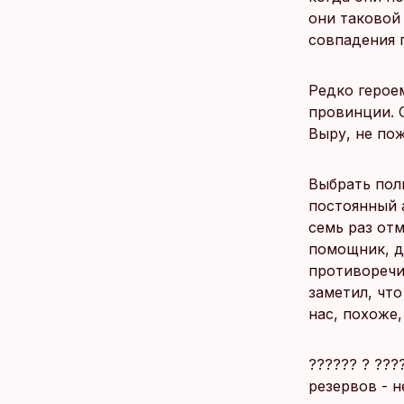
они таковой
совпадения 
Редко герое
провинции. 
Выру, не пож
Выбрать пол
постоянный 
семь раз от
помощник, д
противоречия
заметил, что
нас, похоже,
?????? ? ???
резервов - н