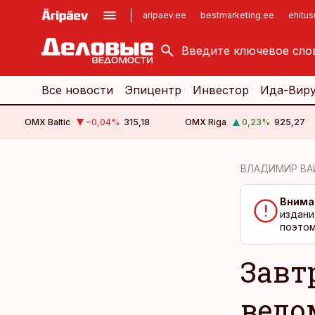
aripaev.ee
bestmarketing.ee
ehitu
kinnisvarauudised.ee
imelineajalugu.ee
logistikauudised.ee
imelineteadus.ee
Все новости
Эпицентр
Инвестор
Ида-Вир
OMX Baltic
−0,04
%
315,18
OMX Riga
0,23
%
925,27
cebook
cebook
ВЛАДИМИР ВА
Twitter)
Twitter)
Внима
kedIn
kedIn
издани
поэтом
ail
ail
Завт
k
k
ведо