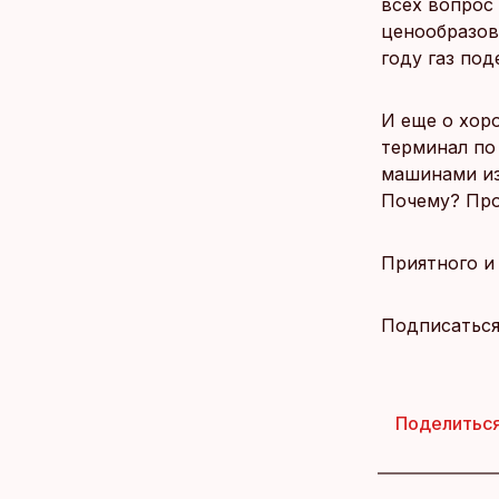
всех вопрос 
ценообразова
году газ под
И еще о хор
терминал по 
машинами из
Почему? Про
Приятного и 
Подписатьс
Поделитьс