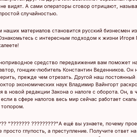
 не видят. А сами операторы сговор отрицают, назыв
простой случайностью.
м наших материалов становится русский бизнесмен из
Ознакомьтесь с интересным подходом к жизни Игоря 
алеете!
ноприводное средство передвижения вам поможет н
автор, гонщик-любитель Константин Веденников. Он 
мерить, прежде чем отрезать. Другой наш постоянный 
октор экономических наук Владимир Вайнгорт раскр
 в новой редакции Закона о налоге с оборота. Он, в 
 если в сфере налогов весь мир сейчас работает скаль
 топором.
??? "??????? ?????????"А ещё вы узнаете, почему про
е просто глупость, а преступление. Получите ответ 