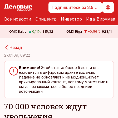
Подпишитесь за 3.99 €
Все новости
Эпицентр
Инвестор
Ида-Вирумаа
OMX Baltic
0,11
%
315,32
OMX Riga
−0,56
%
923,11
cebook
cebook
Назад
Twitter)
Twitter)
27.01.09, 09:22
kedIn
kedIn
Внимание!
Этой статье более 5 лет, и она
находится в цифировом архиве издания.
ail
ail
Издание не обновляет и не модифицирует
архивированный контент, поэтому может иметь
k
k
смысл ознакомиться с более поздними
источниками.
70 000 человек ждут
увольнения