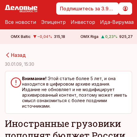
Подпишитесь за 3.99 €
Все новости
Эпицентр
Инвестор
Ида-Вирумаа
OMX Baltic
−0,04
%
315,18
OMX Riga
0,23
%
925,27
cebook
cebook
Назад
Twitter)
Twitter)
30.01.09, 15:30
kedIn
kedIn
Внимание!
Этой статье более 5 лет, и она
находится в цифировом архиве издания.
ail
ail
Издание не обновляет и не модифицирует
архивированный контент, поэтому может иметь
k
k
смысл ознакомиться с более поздними
источниками.
Иностранные грузовики
пополнят бюджет России