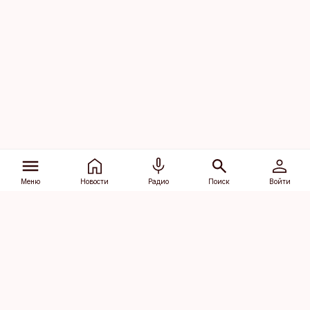
Меню
Новости
Радио
Поиск
Войти
Vana-Lõuna 39/1, 19094 Tallinn
(+372) 667 0111