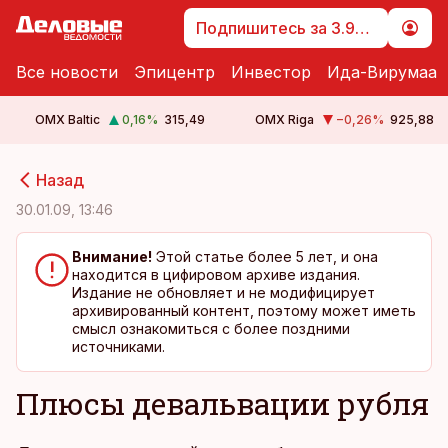
Подпишитесь за 3.99 €
Все новости
Эпицентр
Инвестор
Ида-Вирумаа
OMX Baltic
0,16
%
315,49
OMX Riga
−0,26
%
925,88
cebook
cebook
Назад
Twitter)
Twitter)
30.01.09, 13:46
kedIn
kedIn
Внимание!
Этой статье более 5 лет, и она
находится в цифировом архиве издания.
ail
ail
Издание не обновляет и не модифицирует
архивированный контент, поэтому может иметь
k
k
смысл ознакомиться с более поздними
источниками.
Плюсы девальвации рубля