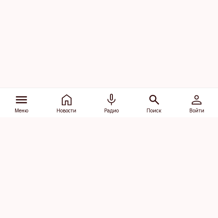
Меню
Новости
Радио
Поиск
Войти
Vana-Lõuna 39/1, 19094 Tallinn
(+372) 667 0111
dv@aripaev.ee