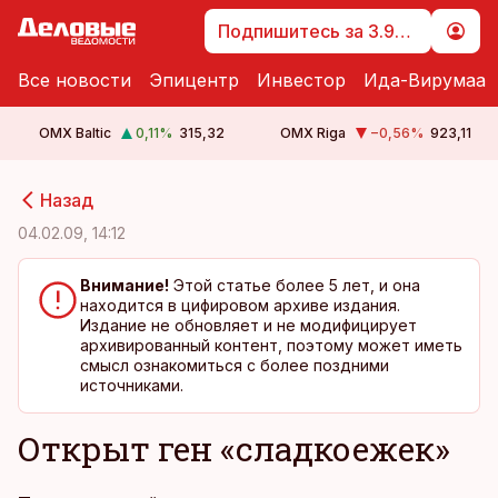
Подпишитесь за 3.99 €
Все новости
Эпицентр
Инвестор
Ида-Вирумаа
OMX Baltic
0,11
%
315,32
OMX Riga
−0,56
%
923,11
cebook
cebook
Назад
Twitter)
Twitter)
04.02.09, 14:12
kedIn
kedIn
Внимание!
Этой статье более 5 лет, и она
находится в цифировом архиве издания.
ail
ail
Издание не обновляет и не модифицирует
архивированный контент, поэтому может иметь
k
k
смысл ознакомиться с более поздними
источниками.
Открыт ген «сладкоежек»