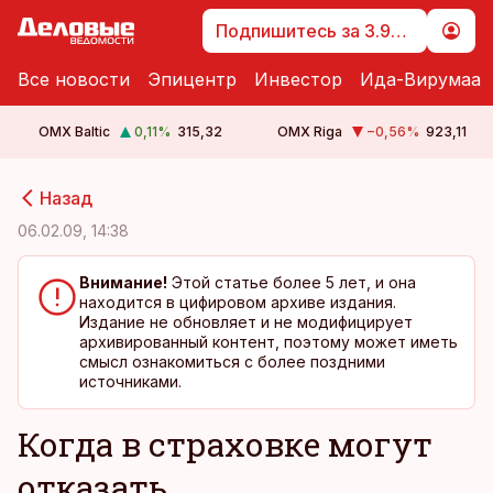
Подпишитесь за 3.99 €
Все новости
Эпицентр
Инвестор
Ида-Вирумаа
OMX Baltic
0,11
%
315,32
OMX Riga
−0,56
%
923,11
cebook
cebook
Назад
Twitter)
Twitter)
06.02.09, 14:38
kedIn
kedIn
Внимание!
Этой статье более 5 лет, и она
находится в цифировом архиве издания.
ail
ail
Издание не обновляет и не модифицирует
архивированный контент, поэтому может иметь
k
k
смысл ознакомиться с более поздними
источниками.
Когда в страховке могут
отказать