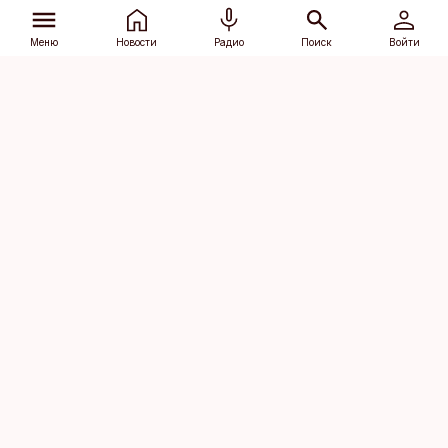
Меню
Новости
Радио
Поиск
Войти
Vana-Lõuna 39/1, 19094 Tallinn
(+372) 667 0111
dv@aripaev.ee
Подписаться
Об Äripäev
Реклама
Контакт
Права на
Кодекс журналистской
использование
этики
контента
Общие условия
Политика