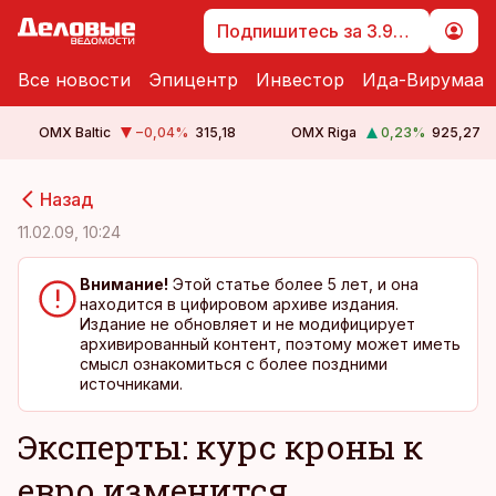
Подпишитесь за 3.99 €
Все новости
Эпицентр
Инвестор
Ида-Вирумаа
OMX Baltic
−0,04
%
315,18
OMX Riga
0,23
%
925,27
cebook
cebook
Назад
Twitter)
Twitter)
11.02.09, 10:24
kedIn
kedIn
Внимание!
Этой статье более 5 лет, и она
находится в цифировом архиве издания.
ail
ail
Издание не обновляет и не модифицирует
архивированный контент, поэтому может иметь
k
k
смысл ознакомиться с более поздними
источниками.
Эксперты: курс кроны к
евро изменится