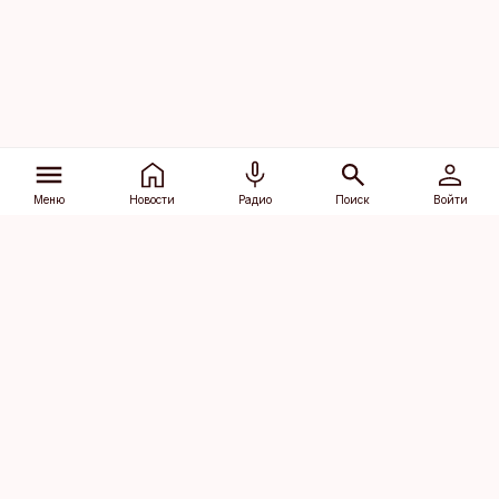
Меню
Новости
Радио
Поиск
Войти
Vana-Lõuna 39/1, 19094 Tallinn
(+372) 667 0111
dv@aripaev.ee
Подписаться
Об Äripäev