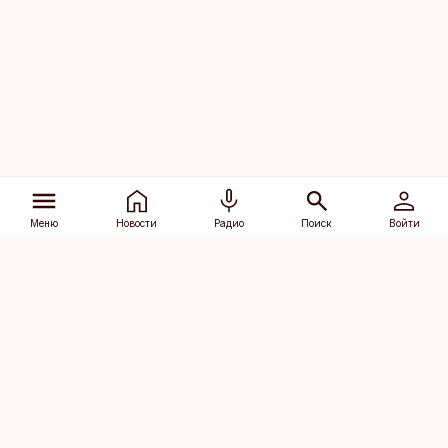
Меню
Новости
Радио
Поиск
Войти
Vana-Lõuna 39/1, 19094 Tallinn
(+372) 667 0111
dv@aripaev.ee