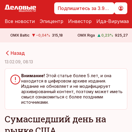
Подпишитесь за 3.99 €
Все новости
Эпицентр
Инвестор
Ида-Вирумаа
OMX Baltic
−0,04
%
315,18
OMX Riga
0,23
%
925,27
cebook
cebook
Назад
Twitter)
Twitter)
13.02.09, 08:13
kedIn
kedIn
Внимание!
Этой статье более 5 лет, и она
находится в цифировом архиве издания.
ail
ail
Издание не обновляет и не модифицирует
архивированный контент, поэтому может иметь
k
k
смысл ознакомиться с более поздними
источниками.
Сумасшедший день на
рынке США