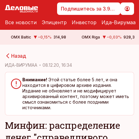
Подпишитесь за 3.99 €
Все новости
Эпицентр
Инвестор
Ида-Вирумаа
OMX Baltic
−0,15
%
314,98
OMX Riga
−0,03
%
928,3
cebook
Назад
Twitter)
ИДА-ВИРУМАА
08.12.20, 16:34
kedIn
Внимание!
Этой статье более 5 лет, и она
находится в цифировом архиве издания.
ail
Издание не обновляет и не модифицирует
архивированный контент, поэтому может иметь
k
смысл ознакомиться с более поздними
источниками.
Минфин: распределение
денег "справедливого