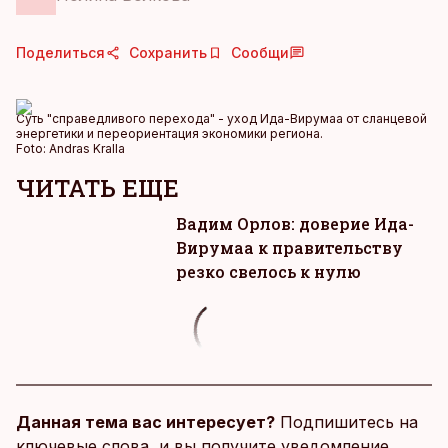
Поделиться
Сохранить
Сообщи
Суть "справедливого перехода" - уход Ида-Вирумаа от сланцевой
энергетики и переориентация экономики региона.
Foto:
Andras Kralla
ЧИТАТЬ ЕЩЕ
Вадим Орлов: доверие Ида-
Вирумаа к правительству
резко свелось к нулю
Данная тема вас интересует?
Подпишитесь на
ключевые слова, и вы получите уведомление,