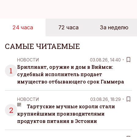
ответственностью, встречами и бесконечным
потоком информации, и даже в свободное время
эти роли часто продолжают сопровождать
24 часа
72 часа
За неделю
человека. Поэтому от отдыха все чаще ждут не
множества занятий или вариантов выбора. Все
чаще люди ищут возможность просто быть здесь
САМЫЕ ЧИТАЕМЫЕ
и сейчас — без необходимости все
организовывать, планировать и за все отвечать
НОВОСТИ
03.08.26, 14:40
самостоятельно.
Бриллиант, оружие и дом в Виймси:
1
судебный исполнитель продает
имущество отбывающего срок Гаммера
НОВОСТИ
03.08.26, 18:29
Тартуские мучные короли стали
2
крупнейшими производителями
продуктов питания в Эстонии