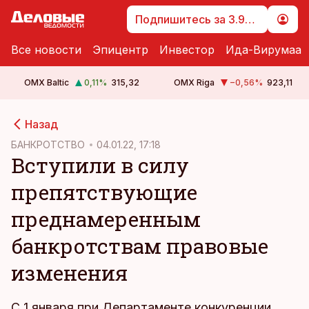
Подпишитесь за 3.99 €
Все новости
Эпицентр
Инвестор
Ида-Вирумаа
OMX Baltic
0,11
%
315,32
OMX Riga
−0,56
%
923,11
cebook
cebook
Назад
Twitter)
Twitter)
БАНКРОТСТВО
04.01.22, 17:18
Вступили в силу
kedIn
kedIn
препятствующие
ail
ail
преднамеренным
k
k
банкротствам правовые
изменения
С 1 января при Департаменте конкуренции