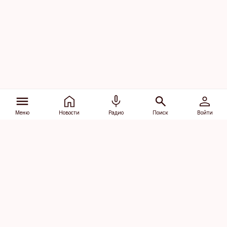
Меню
Новости
Радио
Поиск
Войти
Vana-Lõuna 39/1, 19094 Tallinn
(+372) 667 0111
dv@aripaev.ee