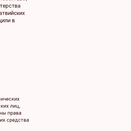
стерства
латвийских
щили в
зических
ких лиц,
ены права
их средства