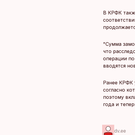
В КРФК такж
соответстви
продолжаетс
"Сумма замо
что расслед
операции по
вводятся но
Ранее КРФК 
согласно ко
поэтому вкл
года и тепе
dv.ee