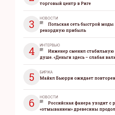
торговый центр в Риге
НОВОСТИ
3
Польская сеть быстрой моды 
рекордную прибыль
ИНТЕРВЬЮ
4
Инженер сменил стабильную 
душе. «Деньги здесь – слабая вал
БИРЖА
5
Майкл Бьюрри ожидает повторени
НОВОСТИ
6
Российская фанера уходит с р
«отмыванием» древесины продо