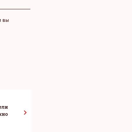
и вы
ели
жно