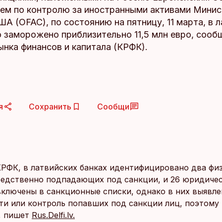
ием по контролю за иностранными активами Мини
А (OFAC), по состоянию на пятницу, 11 марта, в 
 заморожено приблизительно 11,5 млн евро, сооб
нка финансов и капитала (КРФК).
я
Сохранить
Сообщи
РФК, в латвийских банках идентифицировано два фи
редственно подпадающих под санкции, и 26 юридичес
включены в санкционные списки, однако в них выявл
ти или контроль попавших под санкции лиц, поэтому 
, пишет
Rus.Delfi.lv.