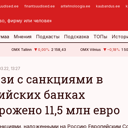
suudised.ee
finantsuudised.ee
aritehnoloogia.ee
kaubandus.ee
k
умаа
Мнения
Подкасты
Подсказка
ТОПы
Истор
OMX Tallinn
0,00
%
2 158,43
OMX Vilnius
−0,18
%
1 5
03.22, 13:27
язи с санкциями в
ийских банках
рожено 11,5 млн евро
санкциями, наложенными на Россию Европейским С