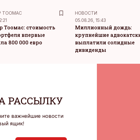
Р ТООМАС
НОВОСТИ
2:21
05.08.26, 15:43
р Тоомас: стоимость
Миллионный дождь:
ортфеля впервые
крупнейшие адвокатск
ла 800 000 евро
выплатили солидные
дивиденды
А РАССЫЛКУ
чите важнейшие новости
вый ящик!