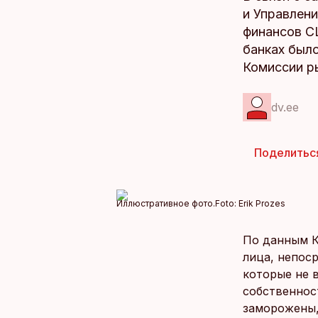
и Управлен
финансов СШ
банках было
Комиссии ры
dv.ee
Поделитьс
Иллюстративное фото.
Foto:
Erik Prozes
По данным К
лица, непос
которые не 
собственнос
заморожены