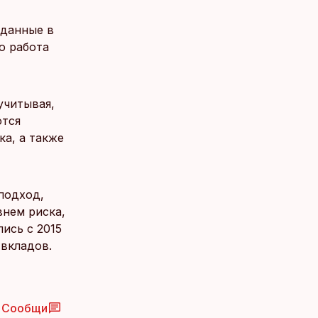
 данные в
о работа
учитывая,
ются
а, а также
подход,
внем риска,
ись с 2015
 вкладов.
Сообщи