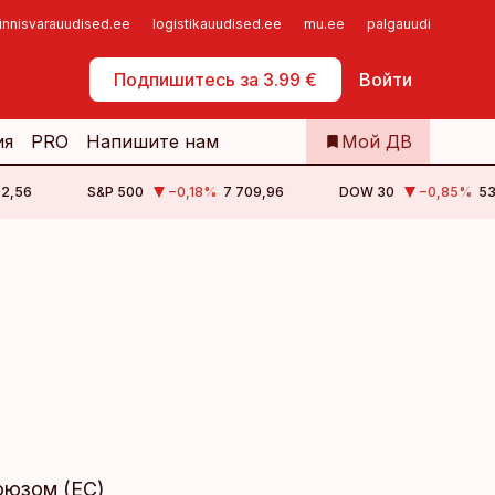
innisvarauudised.ee
logistikauudised.ee
mu.ee
palgauudised.ee
Самообслуживание
Подпишитесь за 3.99 €
Войти
ия
PRO
Напишите нам
Мой ДВ
02,56
S&P 500
−0,18
%
7 709,96
DOW 30
−0,85
%
53
оюзом (ЕС)