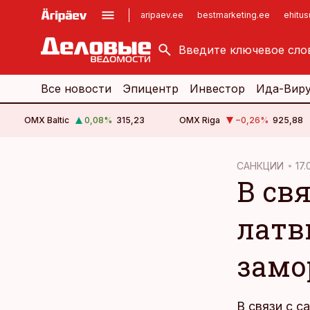
aripaev.ee
bestmarketing.ee
ehitu
kinnisvarauudised.ee
imelineajalugu.ee
logistikauudised.ee
imelineteadus.ee
Все новости
Эпицентр
Инвестор
Ида-Вир
OMX Baltic
0,08
%
315,23
OMX Riga
−0,26
%
925,88
cebook
cebook
САНКЦИИ
17.
В св
Twitter)
Twitter)
kedIn
kedIn
латв
ail
ail
замо
k
k
В связи с 