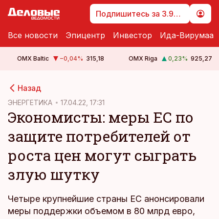
Подпишитесь за 3.99 €
Все новости
Эпицентр
Инвестор
Ида-Вирумаа
OMX Baltic
−0,04
%
315,18
OMX Riga
0,23
%
925,27
cebook
cebook
Назад
Twitter)
Twitter)
ЭНЕРГЕТИКА
17.04.22, 17:31
Экономисты: меры ЕС по
kedIn
kedIn
защите потребителей от
ail
ail
роста цен могут сыграть
k
k
злую шутку
Четыре крупнейшие страны ЕС анонсировали
меры поддержки объемом в 80 млрд евро,