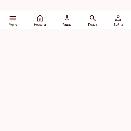
Меню
Новости
Радио
Поиск
Войти
Vana-Lõuna 39/1, 19094 Tallinn
(+372) 667 0111
dv@aripaev.ee
Подписаться
Об Äripäev
Реклама
Контакт
Права на
Кодекс журналистской
использование
этики