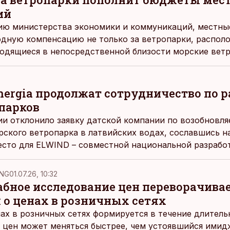
ий
ию министерства экономики и коммуникаций, местны
одную компенсацию не только за ветропарки, распол
ходящиеся в непосредственной близости морские вет
 Energia продолжат сотрудничество по 
парков
и отклонило заявку датской компании по возобновля
рского ветропарка в латвийских водах, сославшись 
сто для ELWIND – совместной национальной разрабо
 это, Eesti Energia продолжит разработку морских ве
ted, включая морской ветропарк Лийви в Эстонии, со
NG
01.07.26, 10:32
ное исследование цен переворачива
 о ценах в розничных сетях
ах в розничных сетях формируется в течение длитель
 цен может меняться быстрее, чем устоявшийся имидж