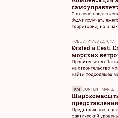
самоуправлен
Согласно предложен
будут получать ежег
территории, но и на
электростанции.
НОВОСТИ
17.03.22, 16:17
Ørsted и Eesti
морских ветро
Правительство Латви
на строительство мо
найти подходящее ме
Эстонии. Несмотря на
Балтии вместе с Ørs
KM
CONTENT MARKETI
пресс-релизе.
Широкомасштаб
представления
Представление о цен
фактический уровень