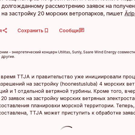
к долгожданному рассмотрению заявок на получен
 на застройку 20 морских ветропарков, пишет
Äri
я
Сохранить
Сообщи
и - энергетический концерн Utilitas, Sunly, Saare Wind Energy совмест
 другие.
 время TTJA и правительство уже инициировали про
азрешений на застройку (hoonestusluba) 4 морских ве
ций и 1 отдельной ветряной турбины. Кроме того, вче
 20 заявок на застройку морских ветряных электрост
оставления планировки морской территории. Теперь,
составлена, TTJA может приступить к обработке заяво