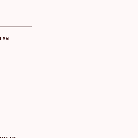
и вы
тных