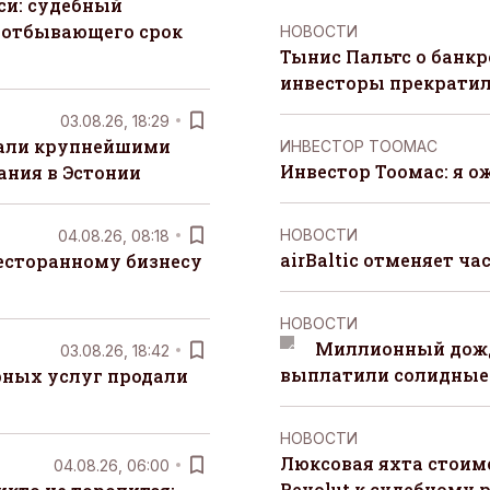
си: судебный
 отбывающего срок
НОВОСТИ
Тынис Пальтс о банкр
инвесторы прекрати
03.08.26, 18:29
тали крупнейшими
ИНВЕСТОР ТООМАС
Инвестор Тоомас: я о
ания в Эстонии
НОВОСТИ
04.08.26, 08:18
airBaltic отменяет ча
есторанному бизнесу
НОВОСТИ
Миллионный дожд
03.08.26, 18:42
выплатили солидные
рных услуг продали
НОВОСТИ
Люксовая яхта стоимо
04.08.26, 06:00
Revolut к судебному 