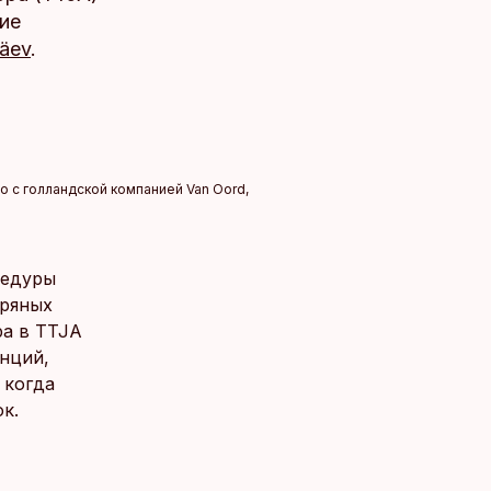
ие
päev
.
но с голландской компанией Van Oord,
цедуры
тряных
ра в TTJA
анций,
 когда
к.