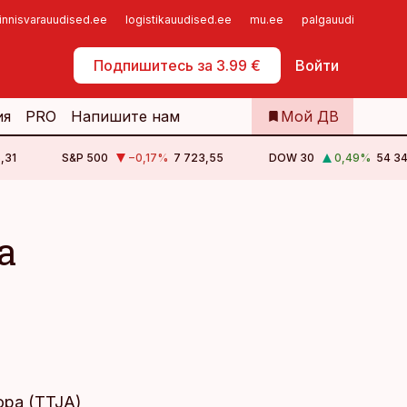
innisvarauudised.ee
logistikauudised.ee
mu.ee
palgauudised.ee
Самообслуживание
Подпишитесь за 3.99 €
Войти
ия
PRO
Напишите нам
Мой ДВ
,31
S&P 500
−0,17
%
7 723,55
DOW 30
0,49
%
54 34
а
ора (TTJA)