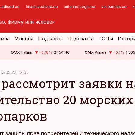
suudised.ee
finantsuudised.ee
aritehnoloogia.ee
kaubandus.ee
k
умаа
Мнения
Подкасты
Подсказка
ТОПы
Истор
OMX Tallinn
−0,18
%
2 154,46
OMX Vilnius
−0,1
%
1 505
13.05.22, 12:05
 рассмотрит заявки н
ительство 20 морских
опарков
т защиты прав потребителей и технического надз