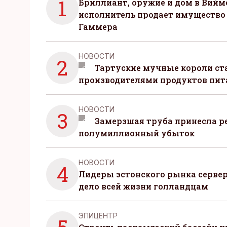
1
Бриллиант, оружие и дом в Вийм
исполнитель продает имущество
Гаммера
НОВОСТИ
2
Тартуские мучные короли с
производителями продуктов пит
НОВОСТИ
3
Замерзшая труба принесла р
полумиллионный убыток
НОВОСТИ
4
Лидеры эстонского рынка серве
дело всей жизни голландцам
ЭПИЦЕНТР