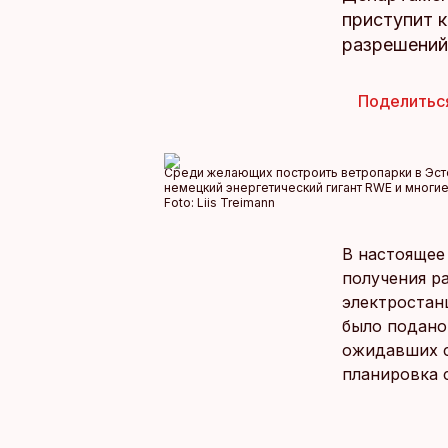
приступит 
разрешений
Поделитьс
Среди желающих построить ветропарки в Эстони
немецкий энергетический гигант RWE и многие
Foto:
Liis Treimann
В настоящее
получения р
электростан
было подано
ожидавших с
планировка 