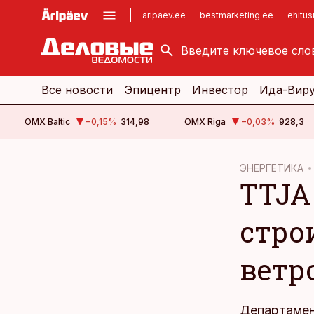
aripaev.ee
bestmarketing.ee
ehitu
kinnisvarauudised.ee
imelineajalugu.ee
logistikauudised.ee
imelineteadus.ee
Все новости
Эпицентр
Инвестор
Ида-Вир
OMX Baltic
−0,15
%
314,98
OMX Riga
−0,03
%
928,3
cebook
ЭНЕРГЕТИКА
TTJA
Twitter)
kedIn
стро
ail
ветр
k
Департамен