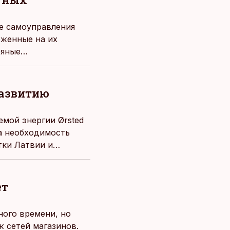
е самоуправления
оженные на их
ряные
развитию
емой энергии Ørsted
на необходимость
тки Латвии и
тропарков в странах
общает компания в
ет
ного времени, но
 сетей магазинов.