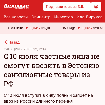
Подпишитесь за 3.99 €
Все новости
Эпицентр
Инвестор
Ида-Вирумаа
OMX Baltic
−0,04
%
315,18
OMX Riga
−0,86
%
920,55
cebook
cebook
Назад
Twitter)
Twitter)
САНКЦИИ
20.06.22, 12:18
С 10 июля частные лица не
kedIn
kedIn
смогут ввозить в Эстонию
ail
ail
санкционные товары из
k
k
РФ
C 10 июля вступит в силу полный запрет на
ввоз из России длинного перечня