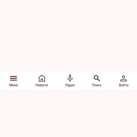
Меню
Новости
Радио
Поиск
Войти
Vana-Lõuna 39/1, 19094 Tallinn
(+372) 667 0111