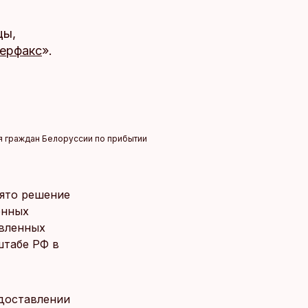
цы,
ерфакс
».
я граждан Белоруссии по прибытии
ято решение
енных
овленных
штабе РФ в
едоставлении