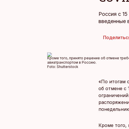
Россия с 15
введенные в
Поделитьс
Кроме того, принято решение об отмене треб
авиатранспортом в Россию.
Foto:
Shutterstock
«По итогам 
об отмене с
ограничений
распоряжени
понедельник
Кроме того,