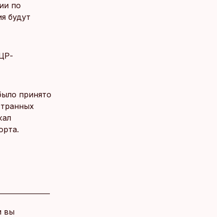
ии по
я будут
ЦР-
было принято
странных
жал
орта.
и вы