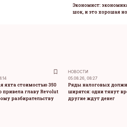
Экономист: экономи
шок, и это хорошая н
НОВОСТИ
4:14
05.08.26, 08:27
я яхта стоимостью 350
Ряды налоговых долж
о привела главу Revolut
ширятся: одни тянут вр
ному разбирательству
другие ждут денег