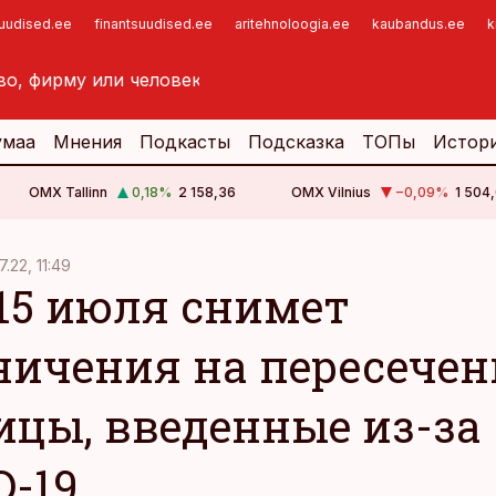
suudised.ee
finantsuudised.ee
aritehnoloogia.ee
kaubandus.ee
k
умаа
Мнения
Подкасты
Подсказка
ТОПы
Истор
OMX Tallinn
0,18
%
2 158,36
OMX Vilnius
−0,09
%
1 504,
7.22, 11:49
 15 июля снимет
ничения на пересечен
ицы, введенные из-за
D-19