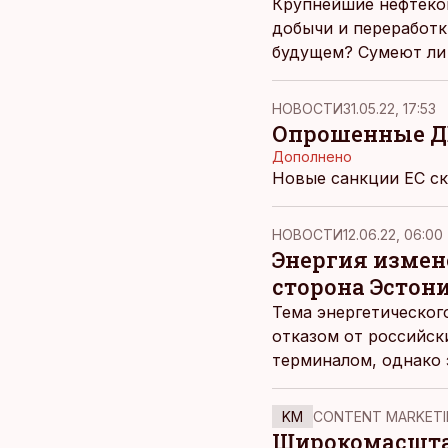
Крупнейшие нефтеком
добычи и переработк
будущем? Сумеют ли 
НОВОСТИ
31.05.22, 17:53
Опрошенные Д
Дополнено
Новые санкции ЕС ск
НОВОСТИ
12.06.22, 06:00
Энергия измен
сторона Эстон
Тема энергетическог
отказом от российск
терминалом, однако 
Тем более, что доля
показателя по Европе
KM
CONTENT MARKETI
Широкомасштаб