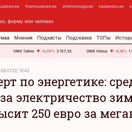
suudised.ee
finantsuudised.ee
aritehnoloogia.ee
kaubandus.ee
k
умаа
Мнения
Подкасты
Подсказка
ТОПы
Истор
OMX Tallinn
−0,05
%
2 157,32
OMX Vilnius
−0,16
%
1
09.07.22, 13:43
ерт по энергетике: cр
 за электричество зи
ысит 250 евро за мега