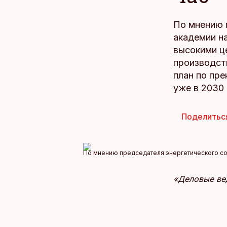
По мнению 
академии н
высокими ц
производст
план по пр
уже в 2030 
Поделитьс
По мнению председателя энергетического сов
«Деловые ве