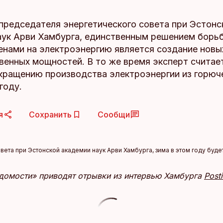
председателя энергетического совета при Эстонс
аук Арви Хамбурга, единственным решением борь
енами на электроэнергию является создание новы
венных мощностей. В то же время эксперт считае
екращению производства электроэнергии из горюч
году.
я
Сохранить
Сообщи
ета при Эстонской академии наук Арви Хамбурга, зима в этом году буде
домости» приводят отрывки из интервью Хамбурга
Post