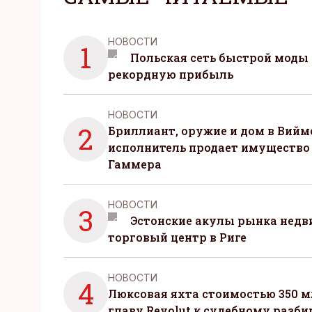
НОВОСТИ
1
Польская сеть быстрой моды 
рекордную прибыль
НОВОСТИ
2
Бриллиант, оружие и дом в Вийм
исполнитель продает имущество
Гаммера
НОВОСТИ
3
Эстонские акулы рынка нед
торговый центр в Риге
НОВОСТИ
4
Люксовая яхта стоимостью 350 м
главу Revolut к судебному разби