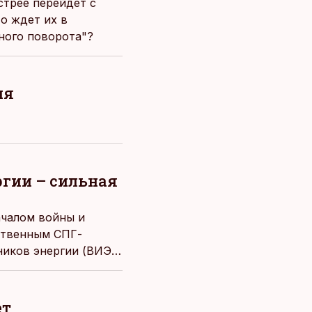
стрее перейдет c
о ждет их в
еного поворота"?
ия
гии – сильная
ачалом войны и
ственным СПГ-
иков энергии (ВИЭ).
льно выше среднего
ет