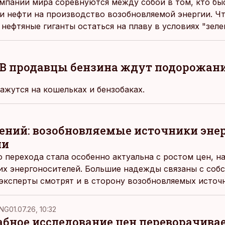
пании мира соревнуются между собой в том, кто бы
и нефти на производство возобновляемой энергии. Чт
нефтяные гиганты остаться на плаву в условиях "зел
В продавцы бензина ждут подорожан
ажутся на кошельках и бензобаках.
ений: возобновляемые источники энер
ии
о перехода стала особенно актуальна с ростом цен, н
их энергоносителей. Большие надежды связаны с соб
эксперты смотрят и в сторону возобновляемых источн
 ВИЭ в конечном энергопотреблении Эстонии значите
.
NG
01.07.26, 10:32
ное исследование цен переворачива