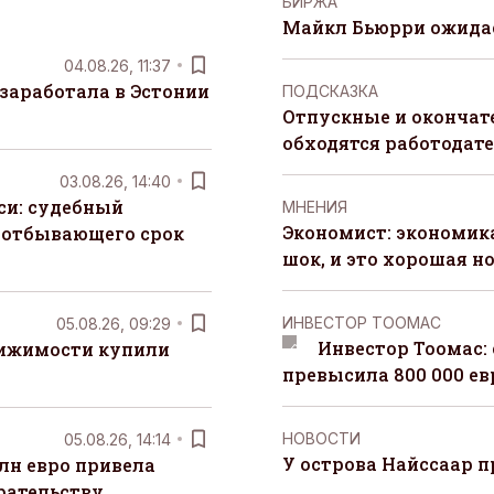
БИРЖА
Майкл Бьюрри ожидае
04.08.26, 11:37
заработала в Эстонии
ПОДСКАЗКА
Отпускные и окончат
обходятся работодат
03.08.26, 14:40
си: судебный
MНЕНИЯ
Экономист: экономи
 отбывающего срок
шок, и это хорошая н
ИНВЕСТОР ТООМАС
05.08.26, 09:29
Инвестор Тоомас:
вижимости купили
превысила 800 000 ев
НОВОСТИ
05.08.26, 14:14
У острова Найссаар 
лн евро привела
рательству