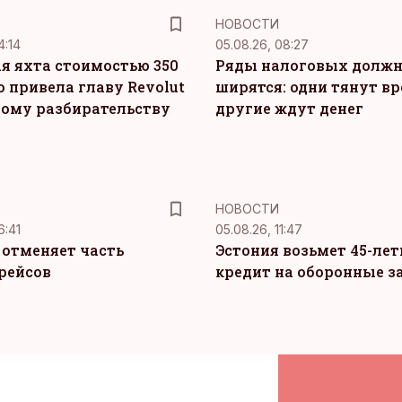
НОВОСТИ
4:14
05.08.26, 08:27
я яхта стоимостью 350
Ряды налоговых долж
о привела главу Revolut
ширятся: одни тянут вр
ному разбирательству
другие ждут денег
НОВОСТИ
6:41
05.08.26, 11:47
c отменяет часть
Эстония возьмет 45-ле
рейсов
кредит на оборонные з