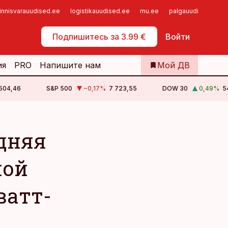
innisvarauudised.ee
logistikauudised.ee
mu.ee
palgauudised.ee
Самообслуживание
Подпишитесь за 3.99 €
Войти
ия
PRO
Напишите нам
Мой ДВ
 504,46
S&P 500
−0,17
%
7 723,55
DOW 30
0,49
%
5
едняя
мой
ватт-