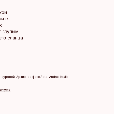
кой
бы с
х
т глупым
его сланца
т суровой. Архивное фото.
Foto:
Andras Kralla
imees
.