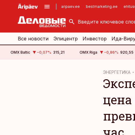
aripaev.ee
bestmarketing.ee
ehitu
kinnisvarauudised.ee
imelineajalugu.ee
logistikauudised.ee
imelineteadus.ee
Все новости
Эпицентр
Инвестор
Ида-Вир
OMX Baltic
−0,07
%
315,21
OMX Riga
−0,86
%
920,55
cebook
ЭНЕРГЕТИКА
Эксп
Twitter)
kedIn
цена
ail
прев
k
час