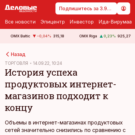
Подпишитесь за 3.99 €
Все новости
Эпицентр
Инвестор
Ида-Вирумаа
OMX Baltic
−0,04
%
315,18
OMX Riga
0,23
%
925,27
cebook
cebook
Назад
Twitter)
Twitter)
ТОРГОВЛЯ
14.09.22, 10:24
История успеха
kedIn
kedIn
продуктовых интернет-
ail
ail
магазинов подходит к
k
k
концу
Объемы в интернет-магазинах продуктовых
сетей значительно снизились по сравнению с