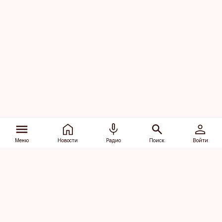
Меню
Новости
Радио
Поиск
Войти
Vana-Lõuna 39/1, 19094 Tallinn
(+372) 667 0111