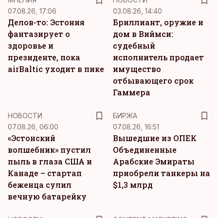
07.08.26, 17:06
03.08.26, 14:40
Делов-то: Эстония
Бриллиант, оружие и
фантазирует о
дом в Виймси:
здоровье и
судебный
президенте, пока
исполнитель продает
airBaltic уходит в пике
имущество
отбывающего срок
Гаммера
НОВОСТИ
БИРЖА
07.08.26, 06:00
07.08.26, 16:51
«Эстонский
Вышедшие из ОПЕК
волшебник» пустил
Объединенные
пыль в глаза США и
Арабские Эмираты
Канаде – стартап
приобрели танкеры на
беженца сулил
$1,3 млрд
вечную батарейку
KM