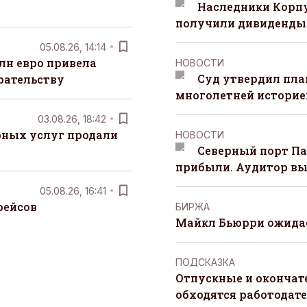
Наследники Корпу
получили дивиденды 
05.08.26, 14:14
лн евро привела
НОВОСТИ
Суд утвердил пла
рательству
многолетней историей
03.08.26, 18:42
рных услуг продали
НОВОСТИ
Северный порт П
прибыли. Аудитор вы
05.08.26, 16:41
рейсов
БИРЖА
Майкл Бьюрри ожидае
ПОДСКАЗКА
Отпускные и окончат
обходятся работодат