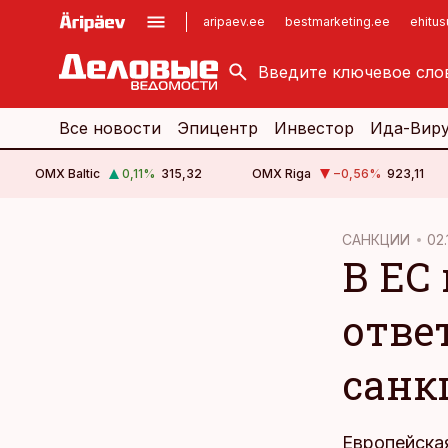
aripaev.ee
bestmarketing.ee
ehitu
kinnisvarauudised.ee
imelineajalugu.ee
logistikauudised.ee
imelineteadus.ee
Все новости
Эпицентр
Инвестор
Ида-Вир
OMX Baltic
0,11
%
315,32
OMX Riga
−0,56
%
923,11
cebook
cebook
САНКЦИИ
02.
В ЕС
Twitter)
Twitter)
kedIn
kedIn
отве
ail
ail
санк
k
k
Европейска