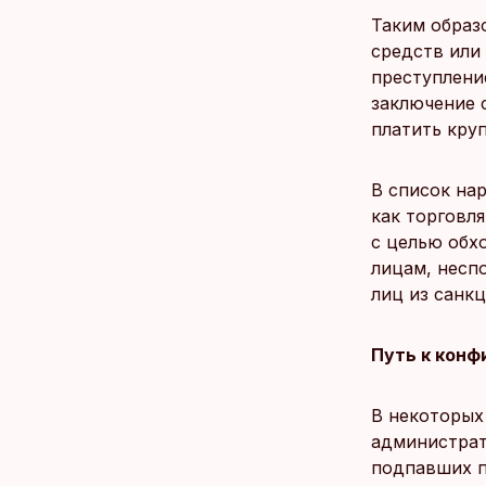
Таким образ
средств или
преступлени
заключение с
платить кру
В список на
как торговл
с целью обх
лицам, несп
лиц из санкц
Путь к конф
В некоторых
администрат
подпавших п