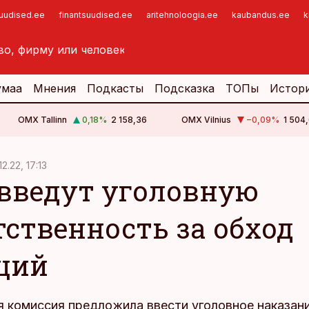
suudised.ee
finantsuudised.ee
aritehnoloogia.ee
kaubandus.ee
k
умаа
Мнения
Подкасты
Подсказка
ТОПы
Истор
OMX Tallinn
0,18
%
2 158,36
OMX Vilnius
−0,09
%
1 504,
12.22, 17:13
 введут уголовную
тственность за обход
ций
я комиссия предложила ввести уголовное наказани