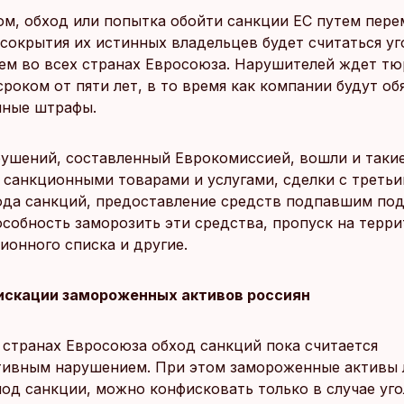
ом, обход или попытка обойти санкции ЕС путем пер
 сокрытия их истинных владельцев будет считаться у
ем во всех странах Евросоюза. Нарушителей ждет т
роком от пяти лет, в то время как компании будут об
пные штрафы.
рушений, составленный Еврокомиссией, вошли и такие
я санкционными товарами и услугами, сделки с треть
ода санкций, предоставление средств подпавшим по
особность заморозить эти средства, пропуск на терр
ионного списка и другие.
искации замороженных активов россиян
 странах Евросоюза обход санкций пока считается
ивным нарушением. При этом замороженные активы 
од санкции, можно конфисковать только в случае уг