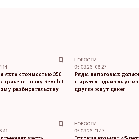
НОВОСТИ
4:14
05.08.26, 08:27
я яхта стоимостью 350
Ряды налоговых долж
о привела главу Revolut
ширятся: одни тянут вр
ному разбирательству
другие ждут денег
НОВОСТИ
6:41
05.08.26, 11:47
c отменяет часть
Эстония возьмет 45-ле