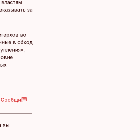
 властям
аказывать за
игархов во
нные в обход
упления»,
ровне
ных
Сообщи
и вы