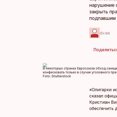
нарушение 
закрыть пра
подпавшим 
dv.ee
Поделитьс
В некоторых странах Евросоюза обход санкци
конфисковать только в случае уголовного пр
Foto:
Shutterstock
«Олигархи ис
сказал офиц
Кристиан Ви
обеспечить 