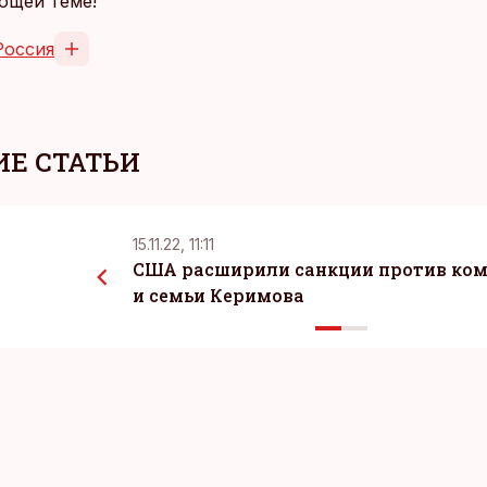
ющей теме!
Россия
Е СТАТЬИ
15.11.22, 11:11
CША расширили санкции против ко
и семьи Керимова