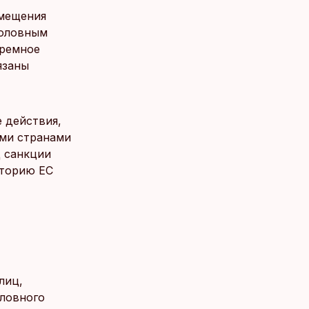
емещения
головным
юремное
язаны
 действия,
ими странами
д санкции
иторию ЕС
лиц,
оловного