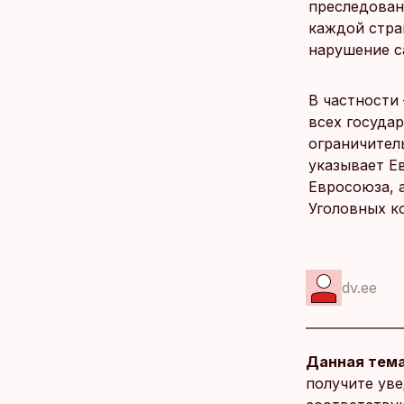
преследован
каждой стра
нарушение с
В частности
всех госуда
ограничител
указывает Е
Евросоюза, 
Уголовных к
dv.ee
Данная тема
получите уве