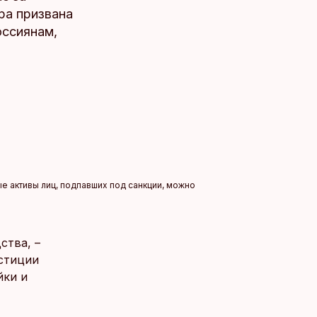
ра призвана
оссиянам,
е активы лиц, подпавших под санкции, можно
ства, –
стиции
йки и