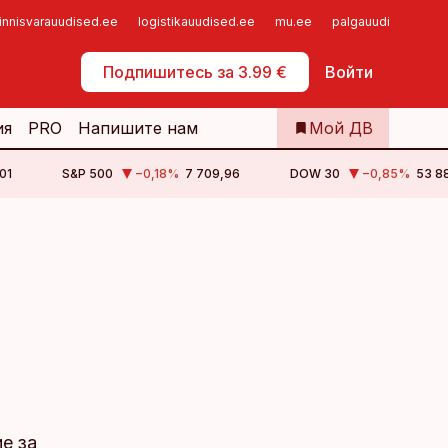
innisvarauudised.ee
logistikauudised.ee
mu.ee
palgauudised.ee
Самообслуживание
Подпишитесь за 3.99 €
Войти
ия
PRO
Напишите нам
Мой ДВ
01
S&P 500
−0,18
%
7 709,96
DOW 30
−0,85
%
53 88
е за