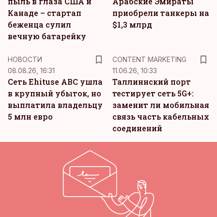
пыль в глаза США и
Арабские Эмираты
Канаде – стартап
приобрели танкеры на
беженца сулил
$1,3 млрд
вечную батарейку
KM
НОВОСТИ
CONTENT MARKETING
08.08.26, 16:31
11.06.26, 10:33
Сеть Ehituse ABC ушла
Таллиннский порт
в крупный убыток, но
тестирует сеть 5G+:
выплатила владельцу
заменит ли мобильная
5 млн евро
связь часть кабельных
соединений