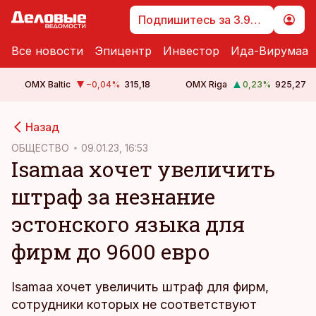
Подпишитесь за 3.99 €
Все новости
Эпицентр
Инвестор
Ида-Вирумаа
OMX Baltic
−0,04
%
315,18
OMX Riga
0,23
%
925,27
cebook
cebook
Назад
Twitter)
Twitter)
ОБЩЕСТВО
09.01.23, 16:53
Isamaa хочет увеличить
kedIn
kedIn
штраф за незнание
ail
ail
эстонского языка для
k
k
фирм до 9600 евро
Isamaa хочет увеличить штраф для фирм,
сотрудники которых не соответствуют