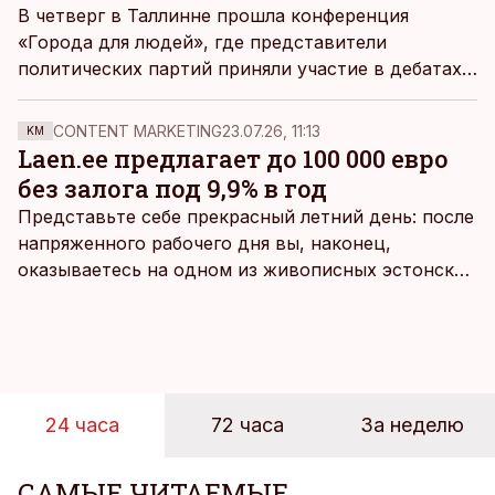
В четверг в Таллинне прошла конференция
«Города для людей», где представители
политических партий приняли участие в дебатах.
Соучредитель компании, организовавшей эту
конференцию (Bolt), Мартин Виллиг видит
CONTENT MARKETING
23.07.26, 11:13
KM
возможности для большого прорыва в
Laen.ee предлагает до 100 000 евро
сотрудничестве между частным и
без залога под 9,9% в год
государственным секторами.
Представьте себе прекрасный летний день: после
напряженного рабочего дня вы, наконец,
оказываетесь на одном из живописных эстонских
пляжей. Температура морской воды едва
достигает 18 градусов, но вы как закаленный
предприниматель знаете, что смелость города
берет, и без долгих раздумий бросаетесь в воду.
24 часа
72 часа
За неделю
САМЫЕ ЧИТАЕМЫЕ