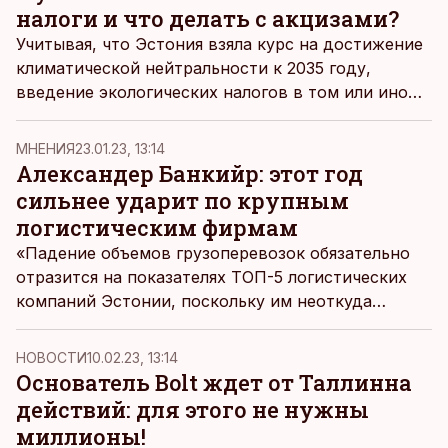
налоги и что делать с акцизами?
Учитывая, что Эстония взяла курс на достижение
климатической нейтральности к 2035 году,
введение экологических налогов в том или ином
виде кажется логичным шагом на этом пути,
однако перед выборами партии стараются не
MНЕНИЯ
23.01.23, 13:14
горячиться с подобными обещаниями.
Александер Банкийр: этот год
Осторожничают они и с акцизами.
сильнее ударит по крупным
логистическим фирмам
«Падение объемов грузоперевозок обязательно
отразится на показателях ТОП-5 логистических
компаний Эстонии, поскольку им неоткуда
привлечь больше клиентов. Разве что они
переманят их друг у друга», — пишет глава ETS
НОВОСТИ
10.02.23, 13:14
Logistics Александер Банкийр на портале
Основатель Bolt ждет от Таллинна
Logistikauudised.
действий: для этого не нужны
миллионы!