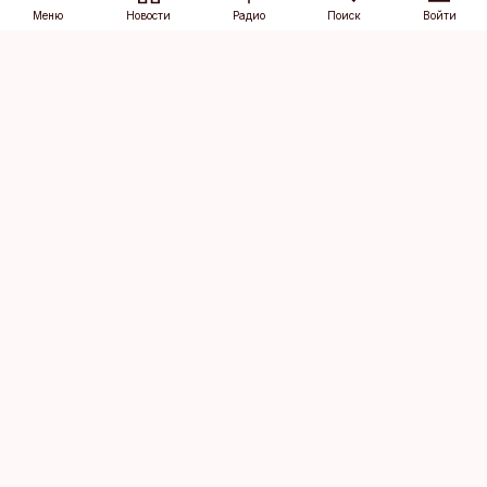
Меню
Новости
Радио
Поиск
Войти
Vana-Lõuna 39/1, 19094 Tallinn
(+372) 667 0111
dv@aripaev.ee
Подписаться
Об Äripäev
Реклама
Контакт
Права на
Кодекс журналистской
использование
этики
контента
Общие условия
Политика
конфиденциальности