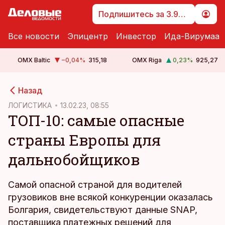
Подпишитесь за 3.99 €
Все новости
Эпицентр
Инвестор
Ида-Вирумаа
OMX Baltic
−0,04
%
315,18
OMX Riga
0,23
%
925,27
cebook
Назад
Twitter)
ЛОГИСТИКА
13.02.23, 08:55
ТОП-10: самые опасные
kedIn
страны Европы для
ail
дальнобойщиков
k
Самой опасной страной для водителей
грузовиков вне всякой конкуренции оказалась
Болгария, свидетельствуют данные SNAP,
поставщика платежных решений для