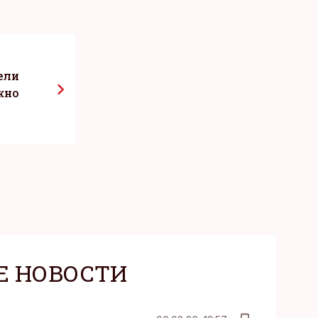
ели
жно
Е НОВОСТИ