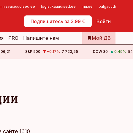
innisvarauudised.ee
logistikauudised.ee
mu.ee
palgauudised.ee
Самообслуживание
Подпишитесь за 3.99 €
Войти
ия
PRO
Напишите нам
Мой ДВ
506,21
S&P 500
−0,17
%
7 723,55
DOW 30
0,49
%
54
ции
ем
сайте
1610