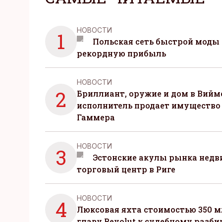
НОВОСТИ
1
Польская сеть быстрой моды 
рекордную прибыль
НОВОСТИ
2
Бриллиант, оружие и дом в Вийм
исполнитель продает имущество
Гаммера
НОВОСТИ
3
Эстонские акулы рынка нед
торговый центр в Риге
НОВОСТИ
4
Люксовая яхта стоимостью 350 м
главу Revolut к судебному разби