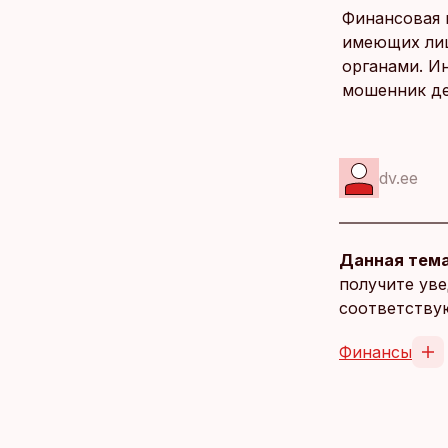
Финансовая 
имеющих лиц
органами. И
мошенник де
dv.ee
Данная тема
получите уве
соответству
Финансы