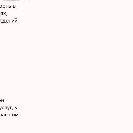
ость в
ях,
ждений
ей
слуг, у
ешало им