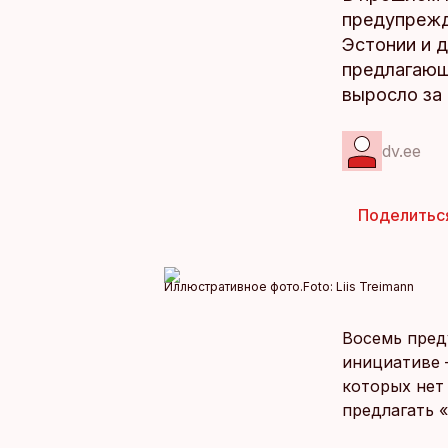
предупрежд
Эстонии и д
предлагающ
выросло за 
dv.ee
Поделитьс
Иллюстративное фото.
Foto:
Liis Treimann
Восемь пред
инициативе 
которых нет 
предлагать 