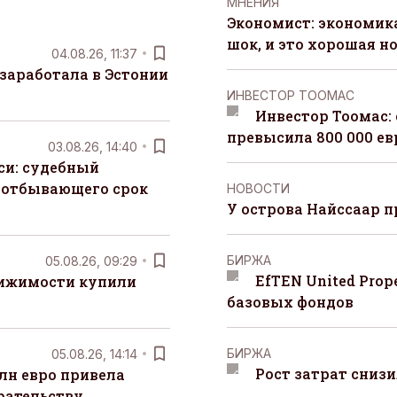
MНЕНИЯ
Экономист: экономи
шок, и это хорошая н
04.08.26, 11:37
заработала в Эстонии
ИНВЕСТОР ТООМАС
Инвестор Тоомас:
превысила 800 000 ев
03.08.26, 14:40
си: судебный
 отбывающего срок
НОВОСТИ
У острова Найссаар 
БИРЖА
05.08.26, 09:29
EfTEN United Prop
вижимости купили
базовых фондов
БИРЖА
05.08.26, 14:14
Рост затрат сниз
лн евро привела
рательству