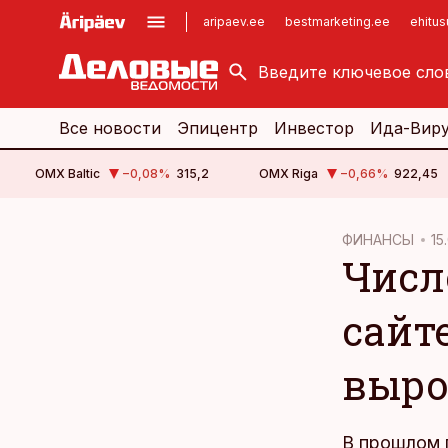
aripaev.ee
bestmarketing.ee
ehitu
kinnisvarauudised.ee
imelineajalugu.ee
logistikauudised.ee
imelineteadus.ee
Все новости
Эпицентр
Инвестор
Ида-Вир
OMX Baltic
−0,08
%
315,2
OMX Riga
−0,66
%
922,45
cebook
cebook
ФИНАНСЫ
15
Числ
Twitter)
Twitter)
kedIn
kedIn
сайт
ail
ail
выро
k
k
В прошлом 