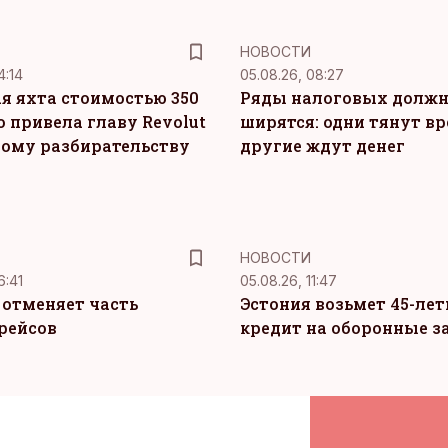
НОВОСТИ
4:14
05.08.26, 08:27
я яхта стоимостью 350
Ряды налоговых долж
о привела главу Revolut
ширятся: одни тянут вр
ному разбирательству
другие ждут денег
НОВОСТИ
6:41
05.08.26, 11:47
c отменяет часть
Эстония возьмет 45-ле
рейсов
кредит на оборонные з