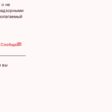
 о не
 надзорными
полагаемый
Сообщи
и вы