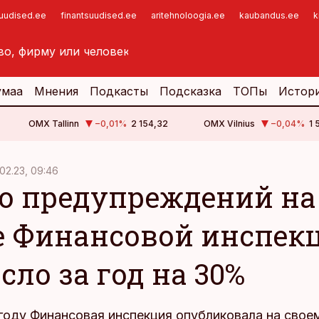
suudised.ee
finantsuudised.ee
aritehnoloogia.ee
kaubandus.ee
k
умаа
Мнения
Подкасты
Подсказка
ТОПы
Истор
OMX Tallinn
−0,01
%
2 154,32
OMX Vilnius
−0,04
%
1 
.02.23, 09:46
о предупреждений на
е Финансовой инспек
сло за год на 30%
году Финансовая инспекция опубликовала на сво