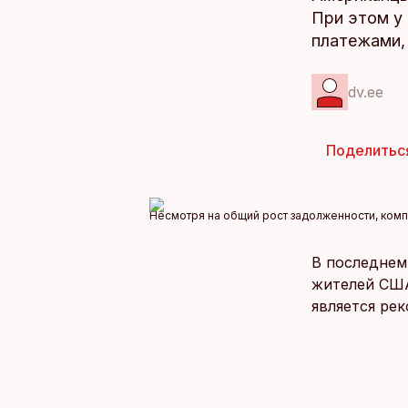
При этом у
платежами,
dv.ee
Поделитьс
Несмотря на общий рост задолженности, комп
В последнем
жителей США
является ре