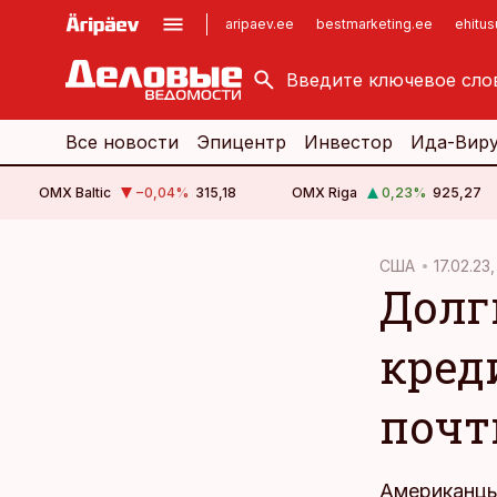
aripaev.ee
bestmarketing.ee
ehitu
kinnisvarauudised.ee
imelineajalugu.ee
logistikauudised.ee
imelineteadus.ee
Все новости
Эпицентр
Инвестор
Ида-Вир
OMX Baltic
−0,04
%
315,18
OMX Riga
0,23
%
925,27
cebook
США
17.02.23
Долг
Twitter)
kedIn
кред
ail
почт
k
Американцы