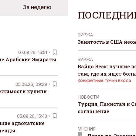
За неделю
ПОСЛЕДНИ
БИРЖА
Занятость в США нео
07.08.26, 16:51
е Арабские Эмираты
БИРЖА
Вайдо Веэк: лучшие в
там, где их ищет бол
Конкретные точки входа
05.08.26, 09:29
вижимости купили
НОВОСТИ
Турция, Пакистан и 
соглашение
05.08.26, 15:43
шие адвокатские
MНЕНИЯ
денды
Делов-то: Эстония