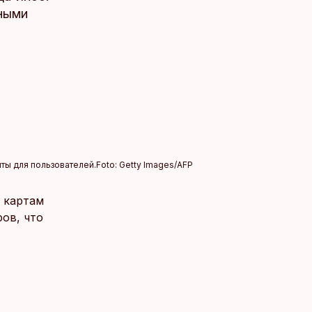
нными
ты для пользователей.
Foto:
Getty Images/AFP
 картам
ов, что
.