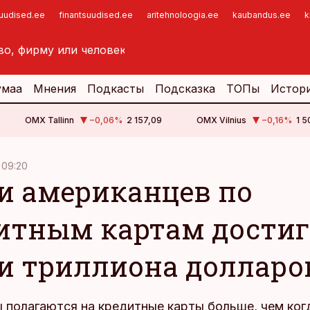
suudised.ee
finantsuudised.ee
aritehnoloogia.ee
kaubandus.ee
k
умаа
Мнения
Подкасты
Подсказка
ТОПы
Истор
OMX Tallinn
−0,06
%
2 157,09
OMX Vilnius
−0,16
%
1 5
, 09:20
и американцев по
итным картам дости
и триллиона долларо
 полагаются на кредитные карты больше, чем ког