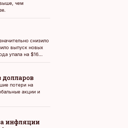
 выше, чем
зе.
значительно снизило
лило выпуск новых
ода упала на $16
международных
в долларов
шие потери на
обальные акции и
на инфляции