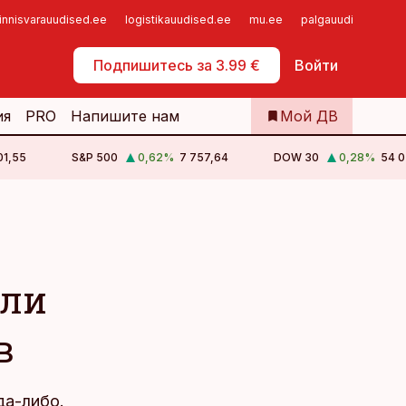
innisvarauudised.ee
logistikauudised.ee
mu.ee
palgauudised.ee
Самообслуживание
Подпишитесь за 3.99 €
Войти
ия
PRO
Напишите нам
Мой ДВ
01,55
S&P 500
0,62
%
7 757,64
DOW 30
0,28
%
54 0
гли
в
да-либо.