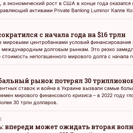
, а экономический рост в США в конце года оказался
равляющий активами Private Banking Luminor Калле Ко
ократился с начала года на $16 трлн
е мировыми центробанками условий финансирования 
к международным долговым рынкам. Это резко замед
е стоимость непогашенного мирового долга с начала г
 трлн в III квартале, говорится в отчете Института 
International Finance, IIF).
лобальный рынок потерял 30 триллионо
ентных ставок и война в Украине вызвали самые боль
ремен мирового финансового кризиса – в 2022 году гл
более 30 трлн долларов.
2
ь: впереди может ожидать вторая вол