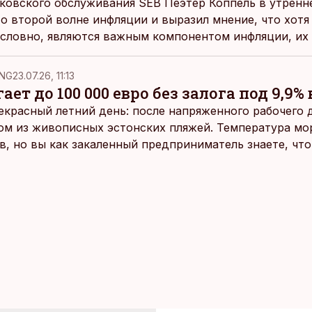
нковского обслуживания SEB Пеэтер Коппель в утрен
 о второй волне инфляции и выразил мнение, что хотя
условно, являются важным компонентом инфляции, их 
ервопричину.
NG
23.07.26, 11:13
ает до 100 000 евро без залога под 9,9% 
екрасный летний день: после напряженного рабочего д
ом из живописных эстонских пляжей. Температура мо
ов, но вы как закаленный предприниматель знаете, чт
раздумий бросаетесь в воду.