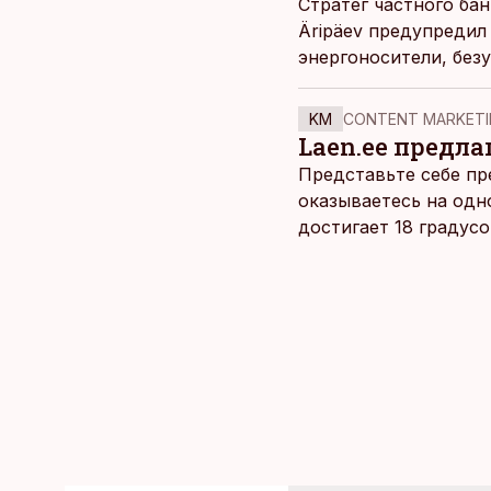
Стратег частного ба
Äripäev предупредил
энергоносители, без
рассматривать как п
KM
CONTENT MARKETI
Laen.ee предлаг
Представьте себе пр
оказываетесь на одн
достигает 18 градус
берет, и без долгих 