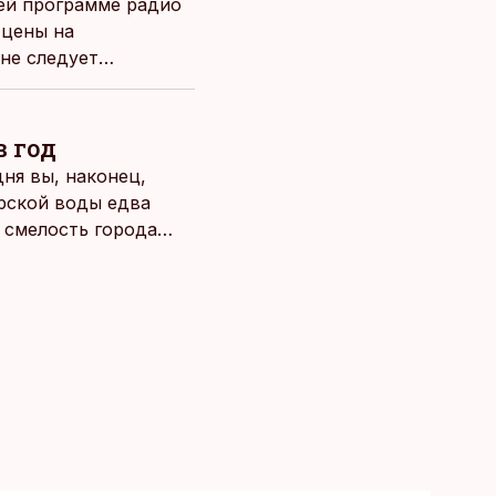
ней программе радио
 цены на
не следует
в год
ня вы, наконец,
рской воды едва
о смелость города