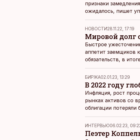
признаки замедления
ожидалось, пишет уп
НОВОСТИ
28.11.22, 17:19
Мировой долг с
Быстрое ужесточени
аппетит заемщиков 
обязательств, в итог
трлн и достигла $290
финансов (Institute of 
БИРЖА
02.01.23, 13:29
В 2022 году г
Инфляция, рост проц
рынках активов со в
облигации потеряли 
ИНТЕРВЬЮ
06.02.23, 09:2
Пеэтер Коппел