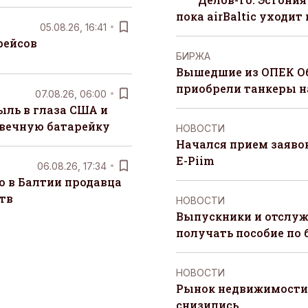
пока airBaltic уходит 
05.08.26, 16:41
рейсов
БИРЖА
Вышедшие из ОПЕК О
приобрели танкеры на
07.08.26, 06:00
ыль в глаза США и
 вечную батарейку
НОВОСТИ
Начался прием заяво
E-Piim
06.08.26, 17:34
о в Балтии продавца
тв
НОВОСТИ
Выпускники и отслуж
получать пособие по 
НОВОСТИ
Рынок недвижимости 
снизились