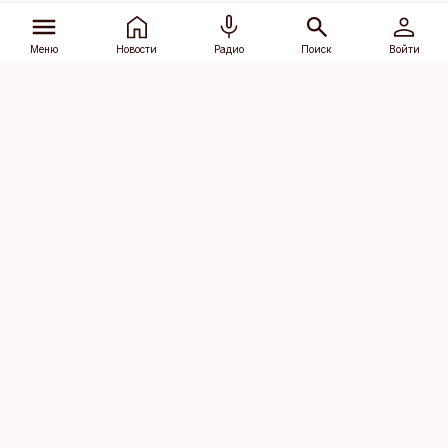
Меню
Новости
Радио
Поиск
Войти
Vana-Lõuna 39/1, 19094 Tallinn
(+372) 667 0111
dv@aripaev.ee
Подписаться
Об Äripäev
Реклама
Контакт
Права на
Кодекс журналистской
использование
этики
контента