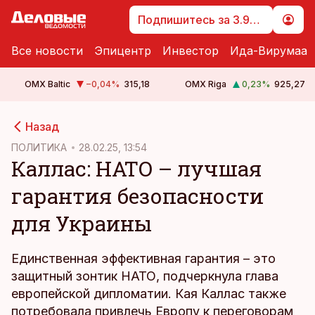
Подпишитесь за 3.99 €
Все новости
Эпицентр
Инвестор
Ида-Вирумаа
OMX Baltic
−0,04
%
315,18
OMX Riga
0,23
%
925,27
cebook
cebook
Назад
Twitter)
Twitter)
ПОЛИТИКА
28.02.25, 13:54
Каллас: НАТО – лучшая
kedIn
kedIn
гарантия безопасности
ail
ail
для Украины
k
k
Единственная эффективная гарантия – это
защитный зонтик НАТО, подчеркнула глава
европейской дипломатии. Кая Каллас также
потребовала привлечь Европу к переговорам