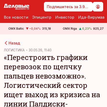
Подпишитесь за 3.99 €
Все новости
Эпицентр
Инвестор
Ида-Вирумаа
OMX Baltic
−0,04
%
315,18
OMX Riga
0,23
%
925,27
cebook
Назад
Twitter)
ЛОГИСТИКА
30.05.26, 11:40
«Перестроить графики
kedIn
перевозок по щелчку
ail
пальцев невозможно».
k
Логистический сектор
ищет выход из кризиса на
линии Палдиски-