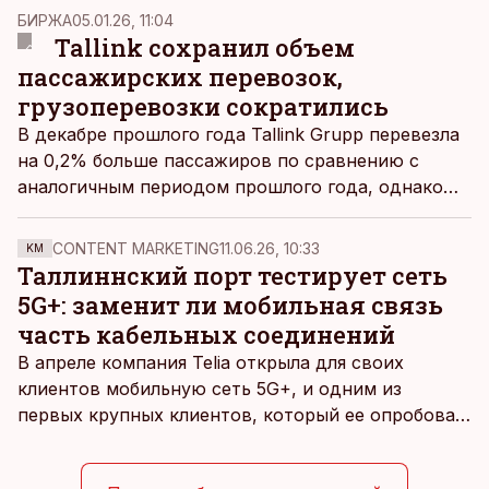
БИРЖА
05.01.26, 11:04
Tallink сохранил объем
пассажирских перевозок,
грузоперевозки сократились
В декабре прошлого года Tallink Grupp перевезла
на 0,2% больше пассажиров по сравнению с
аналогичным периодом прошлого года, однако
объемы грузовых единиц и перевозимых
пассажирских транспортных средств
CONTENT MARKETING
11.06.26, 10:33
KM
сократились.
Таллиннский порт тестирует сеть
5G+: заменит ли мобильная связь
часть кабельных соединений
В апреле компания Telia открыла для своих
клиентов мобильную сеть 5G+, и одним из
первых крупных клиентов, который ее опробовал,
стал Таллиннский порт, который тестировал
новую технологию в условиях портовой