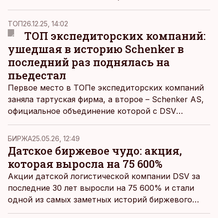
рассчитать по простой шпаргалке, пишет глава
логистической компании Via 3L Урмас Уудеметс.
ТОП
26.12.25, 14:02
ТОП экспедиторских компаний:
ушедшая в историю Schenker в
последний раз поднялась на
пьедестал
Первое место в ТОПе экспедиторских компаний
заняла тартуская фирма, а второе – Schenker AS,
официальное объединение которой с DSV
завершилось 1 декабря.
БИРЖА
25.05.26, 12:49
Датское биржевое чудо: акция,
которая выросла на 75 600%
Акции датской логистической компании DSV за
последние 30 лет выросли на 75 600% и стали
одной из самых заметных историй биржевого
успеха в Европе.