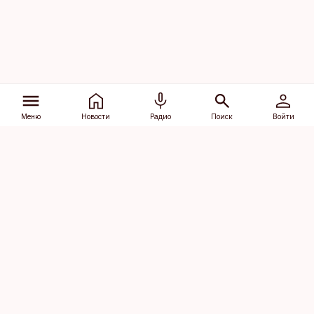
Меню
Новости
Радио
Поиск
Войти
Vana-Lõuna 39/1, 19094 Tallinn
(+372) 667 0111
dv@aripaev.ee
Подписаться
Об Äripäev
Реклама
Контакт