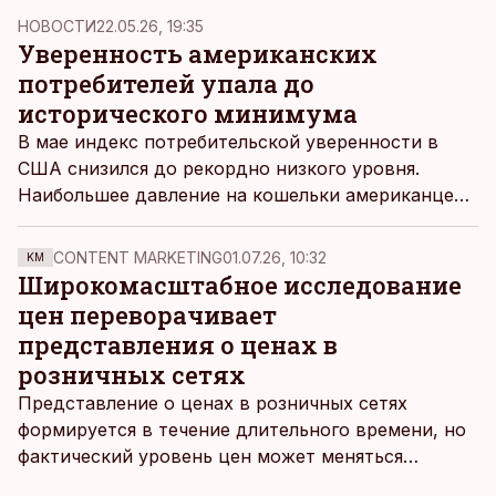
НОВОСТИ
22.05.26, 19:35
Уверенность американских
потребителей упала до
исторического минимума
В мае индекс потребительской уверенности в
США снизился до рекордно низкого уровня.
Наибольшее давление на кошельки американцев
сейчас оказывает рост цен на топливо,
вызванный войной между США и Ираном.
CONTENT MARKETING
01.07.26, 10:32
KM
Широкомасштабное исследование
цен переворачивает
представления о ценах в
розничных сетях
Представление о ценах в розничных сетях
формируется в течение длительного времени, но
фактический уровень цен может меняться
быстрее, чем устоявшийся имидж сетей