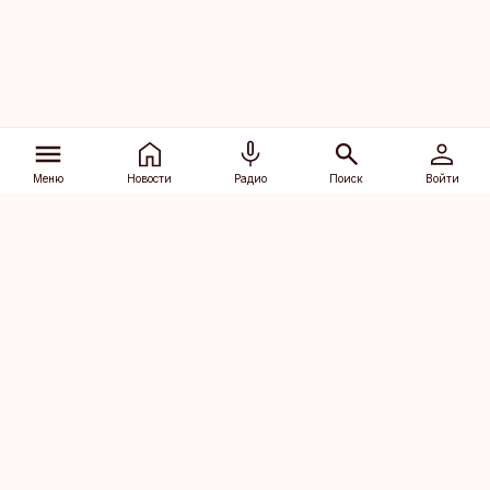
Меню
Новости
Радио
Поиск
Войти
Vana-Lõuna 39/1, 19094 Tallinn
(+372) 667 0111
dv@aripaev.ee
Подписаться
Об Äripäev
Реклама
Контакт