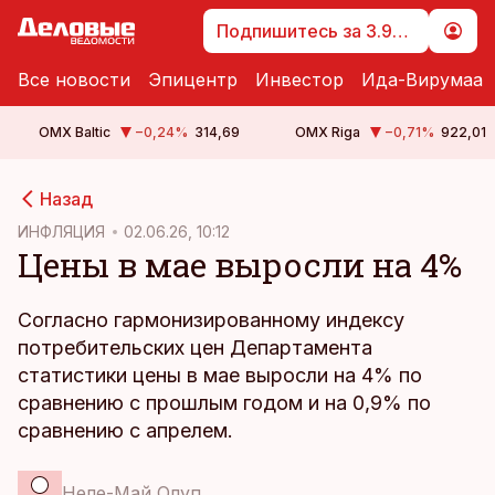
Подпишитесь за 3.99 €
Все новости
Эпицентр
Инвестор
Ида-Вирумаа
OMX Baltic
−0,24
%
314,69
OMX Riga
−0,71
%
922,01
cebook
Назад
Twitter)
ИНФЛЯЦИЯ
02.06.26, 10:12
Цены в мае выросли на 4%
kedIn
ail
Согласно гармонизированному индексу
потребительских цен Департамента
k
статистики цены в мае выросли на 4% по
сравнению с прошлым годом и на 0,9% по
сравнению с апрелем.
Неле-Май Олуп