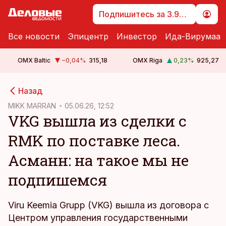
Подпишитесь за 3.99 €
Все новости
Эпицентр
Инвестор
Ида-Вирумаа
OMX Baltic
−0,04
%
315,18
OMX Riga
0,23
%
925,27
cebook
Назад
Twitter)
MIKK MARRAN
05.06.26, 12:52
VKG вышла из сделки с
kedIn
RMK по поставке леса.
ail
Асманн: на такое мы не
k
подпишемся
Viru Keemia Grupp (VKG) вышла из договора с
Центром управления государственными