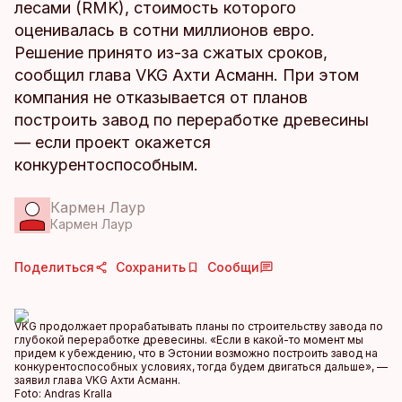
лесами (RMK), стоимость которого
оценивалась в сотни миллионов евро.
Решение принято из-за сжатых сроков,
сообщил глава VKG Ахти Асманн. При этом
компания не отказывается от планов
построить завод по переработке древесины
— если проект окажется
конкурентоспособным.
Кармен Лаур
Кармен Лаур
Поделиться
Сохранить
Сообщи
VKG продолжает прорабатывать планы по строительству завода по
глубокой переработке древесины. «Если в какой-то момент мы
придем к убеждению, что в Эстонии возможно построить завод на
конкурентоспособных условиях, тогда будем двигаться дальше», —
заявил глава VKG Ахти Асманн.
Foto:
Andras Kralla