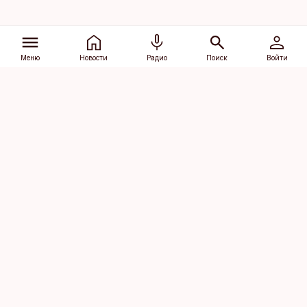
Меню
Новости
Радио
Поиск
Войти
Vana-Lõuna 39/1, 19094 Tallinn
(+372) 667 0111
dv@aripaev.ee
Подписаться
Об Äripäev
Реклама
Контакт
Права на
Кодекс журналистской
использование
этики