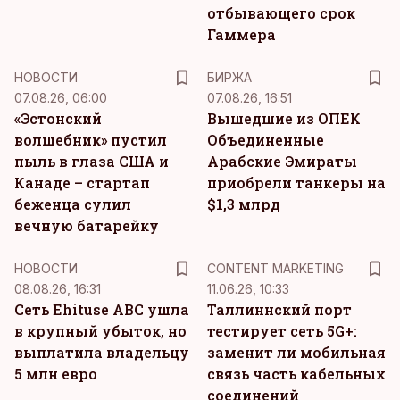
отбывающего срок
Гаммера
НОВОСТИ
БИРЖА
07.08.26, 06:00
07.08.26, 16:51
«Эстонский
Вышедшие из ОПЕК
волшебник» пустил
Объединенные
пыль в глаза США и
Арабские Эмираты
Канаде – стартап
приобрели танкеры на
беженца сулил
$1,3 млрд
вечную батарейку
KM
НОВОСТИ
CONTENT MARKETING
08.08.26, 16:31
11.06.26, 10:33
Сеть Ehituse ABC ушла
Таллиннский порт
в крупный убыток, но
тестирует сеть 5G+:
выплатила владельцу
заменит ли мобильная
5 млн евро
связь часть кабельных
соединений