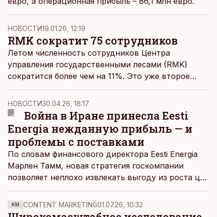
евро, а операционная прибыль – 86,1 млн евро.
НОВОСТИ
19.01.26, 12:19
RMK сократит 75 сотрудников
Летом численность сотрудников Центра
управления государственными лесами (RMK)
сократится более чем на 11%. Это уже второе
сокращение за последние пару лет.
НОВОСТИ
30.04.26, 18:17
Война в Иране принесла Eesti
Energia нежданную прибыль — и
проблемы с поставками
По словам финансового директора Eesti Energia
Марлен Тамм, новая стратегия госкомпании
позволяет неплохо извлекать выгоду из роста цен
на сырую нефть: «Положительный эффект в
следующих кварталах определенно проявится».
CONTENT MARKETING
01.07.26, 10:32
KM
Широкомасштабное исследование