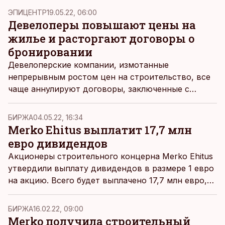
ЭПИЦЕНТР
19.05.22, 06:00
Девелоперы повышают цены на
жилье и расторгают договоры о
бронировании
Девелоперские компании, измотанные
непрерывным ростом цен на строительство, все
чаще аннулируют договоры, заключенные с
клиентами на бронирование и покупку жилья. В
лучшем случае предупреждают о повышении
БИРЖА
04.05.22, 16:34
стоимости строительства, а покупателям
Merko Ehitus выплатит 17,7 млн
приходится принимать решение самостоятельно:
евро дивидендов
либо соглашаться на новую цену, либо вообще
Акционеры строительного концерна Merko Ehitus
отказываться от приобретения жилья.
утвердили выплату дивидендов в размере 1 евро
на акцию. Всего будет выплачено 17,7 млн евро,
пишет
Äripäev
.
БИРЖА
16.02.22, 09:00
Merko получила строительный