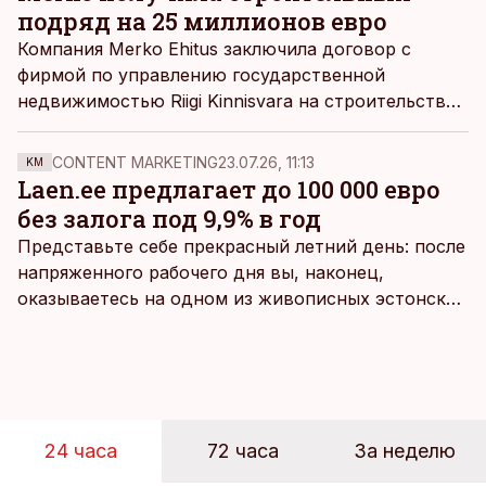
подряд на 25 миллионов евро
Компания Merko Ehitus заключила договор с
фирмой по управлению государственной
недвижимостью Riigi Kinnisvara на строительство
Пельгулиннаской гимназии.
CONTENT MARKETING
23.07.26, 11:13
KM
Laen.ee предлагает до 100 000 евро
без залога под 9,9% в год
Представьте себе прекрасный летний день: после
напряженного рабочего дня вы, наконец,
оказываетесь на одном из живописных эстонских
пляжей. Температура морской воды едва
достигает 18 градусов, но вы как закаленный
предприниматель знаете, что смелость города
берет, и без долгих раздумий бросаетесь в воду.
24 часа
72 часа
За неделю