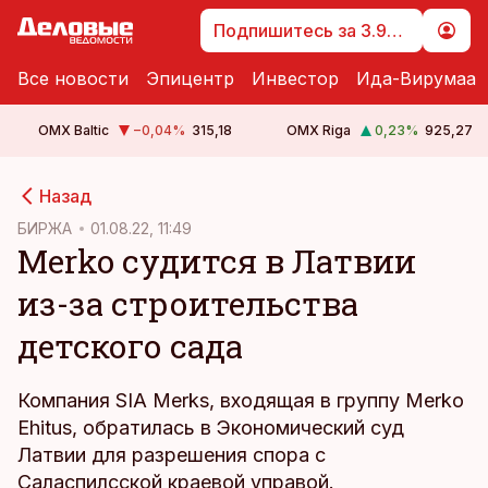
Подпишитесь за 3.99 €
Все новости
Эпицентр
Инвестор
Ида-Вирумаа
OMX Baltic
−0,04
%
315,18
OMX Riga
0,23
%
925,27
cebook
Назад
Twitter)
БИРЖА
01.08.22, 11:49
Мerko судится в Латвии
kedIn
из-за строительства
ail
детского сада
k
Компания SIA Merks, входящая в группу Merko
Ehitus, обратилась в Экономический суд
Латвии для разрешения спора с
Саласпилсской краевой управой.