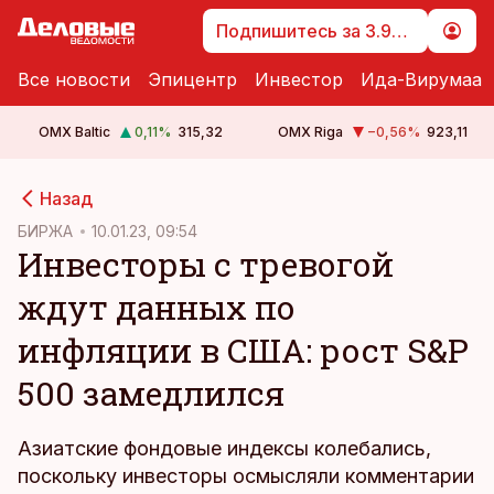
Подпишитесь за 3.99 €
Все новости
Эпицентр
Инвестор
Ида-Вирумаа
OMX Baltic
0,11
%
315,32
OMX Riga
−0,56
%
923,11
cebook
cebook
Назад
Twitter)
Twitter)
БИРЖА
10.01.23, 09:54
Инвесторы с тревогой
kedIn
kedIn
ждут данных по
ail
ail
инфляции в США: рост S&P
k
k
500 замедлился
Азиатские фондовые индексы колебались,
поскольку инвесторы осмысляли комментарии