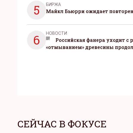
БИРЖА
5
Майкл Бьюрри ожидает повторени
НОВОСТИ
6
Российская фанера уходит с р
«отмыванием» древесины продо
СЕЙЧАС В ФОКУСЕ