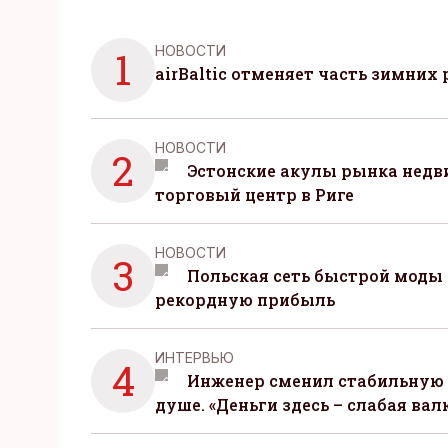
НОВОСТИ
1
airBaltic отменяет часть зимних 
НОВОСТИ
2
Эстонские акулы рынка нед
торговый центр в Риге
НОВОСТИ
3
Польская сеть быстрой моды 
рекордную прибыль
ИНТЕРВЬЮ
4
Инженер сменил стабильную 
душе. «Деньги здесь – слабая вал