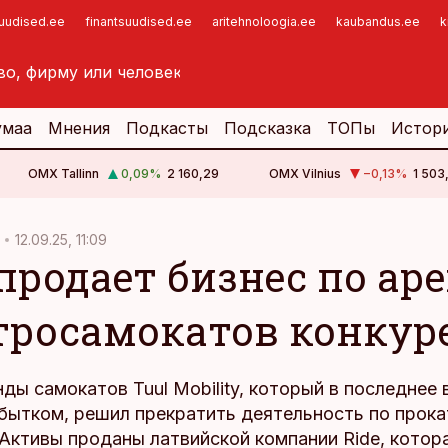
suudised.ee
finantsuudised.ee
aritehnoloogia.ee
kaubandus.ee
k
умаа
Мнения
Подкасты
Подсказка
ТОПы
Истор
OMX Tallinn
0,09
%
2 160,29
OMX Vilnius
−0,13
%
1 503
12.09.25, 11:09
 продает бизнес по ар
тросамокатов конкур
ды самокатов Tuul Mobility, который в последнее
убытком, решил прекратить деятельность по прока
Активы проданы латвийской компании Ride, котор