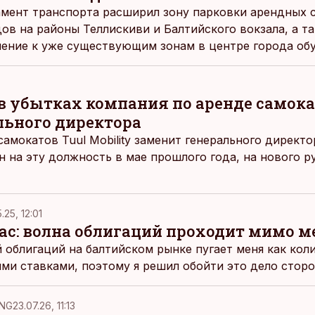
мент транспорта расширил зону парковки арендных 
ов на районы Теллискиви и Балтийского вокзала, а т
нение к уже существующим зонам в центре города об
сообщается в пресс-релизе столичной горуправы.
в убытках компания по аренде самока
льного директора
амокатов Tuul Mobility заменит генерального директо
н на эту должность в мае прошлого года, на нового р
.25, 12:01
ас: волна облигаций проходит мимо м
облигаций на балтийском рынке пугает меня как коли
и ставками, поэтому я решил обойти это дело сторо
NG
23.07.26, 11:13