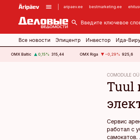
aripaev.ee
bestmarketing.ee
ehitu
kinnisvarauudised.ee
imelineajalugu.ee
logistikauudised.ee
imelineteadus.ee
Все новости
Эпицентр
Инвестор
Ида-Вир
OMX Baltic
0,15
%
315,44
OMX Riga
−0,29
%
925,6
cebook
COMODULE OÜ
Tuul
Twitter)
kedIn
элек
ail
k
Сервис арен
работал с 
самокатов. 