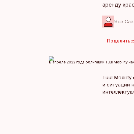
аренду кра
Яна Саа
Поделитьс
В апреле 2022 года облигации Tuul Mobility на
Tuul Mobilit
и ситуации 
интеллектуа