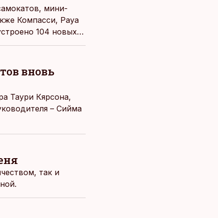
самокатов, мини-
акже Компасси, Рауa
устроено 104 новых
тов вновь
ра Таури Кярсона,
уководителя – Сийма
еня
чеством, так и
ной.