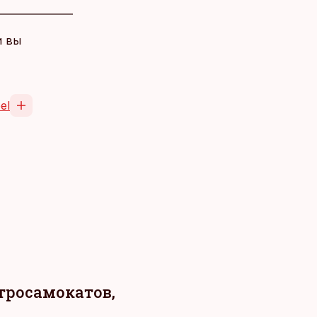
и вы
el
тросамокатов,