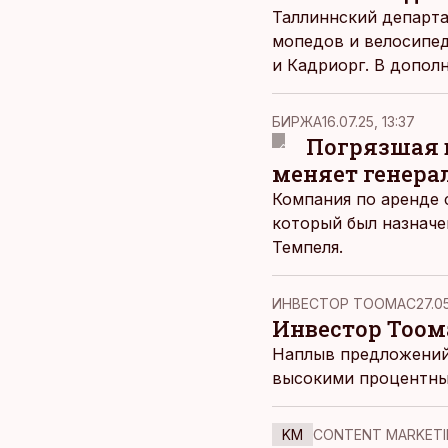
Таллиннский департа
мопедов и велосипед
и Кадриорг. В допол
парковочных места, 
БИРЖА
16.07.25, 13:37
Погрязшая 
меняет генера
Компания по аренде с
который был назначе
Темпеля.
ИНВЕСТОР ТООМАС
27.05
Инвестор Тоом
Наплыв предложений 
высокими процентным
KM
CONTENT MARKETI