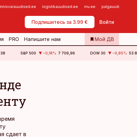
innisvarauudised.ee
logistikauudised.ee
mu.ee
palgauudised.ee
Самообслуживание
Подпишитесь за 3.99 €
Войти
ия
PRO
Напишите нам
Мой ДВ
,38
S&P 500
−0,18
%
7 709,96
DOW 30
−0,85
%
53 8
енде
енту
 время
ту
ая сдает в