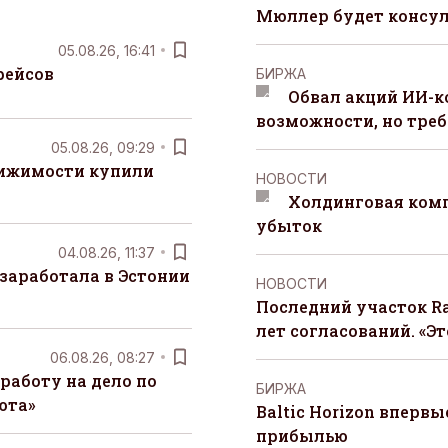
Мюллер будет консул
05.08.26, 16:41
рейсов
БИРЖА
Обвал акций ИИ-
возможности, но треб
05.08.26, 09:29
вижимости купили
НОВОСТИ
Холдинговая ком
убыток
04.08.26, 11:37
заработала в Эстонии
НОВОСТИ
Последний участок Ra
лет согласований. «Э
06.08.26, 08:27
работу на дело по
БИРЖА
юта»
Baltic Horizon вперв
прибылью