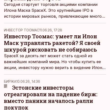
Сегодня стартует торговля акциями компании
Илона Маска SpaceX. Это крупнейшее IPO в
истории мировых рынков, привлекающее много
внимания и создающее много шума. Как местный
инвестор или спекулянт может стать частью
ИНВЕСТОР ТООМАС
11.06.26, 17:28
этого события и что необходимо учитывать?
Инвестор Тоомас: умеет ли Илон
Маск управлять ракетой? Я своей
шкурой рисковать не собираюсь
SpaceX за десять лет может стать одной из
важнейших компаний мира. Но чтобы купить ее
акции, инвестору нужно верить в видение Илона
Маска и быть готовым терпеть резкие колебания
цены. У меня, честно говоря, пока не такие
БИРЖА
10.06.26, 14:36
стальные нервы.
Эстонские инвесторы
отреагировали на падение бирж:
вместо паники началось ралли
покупок