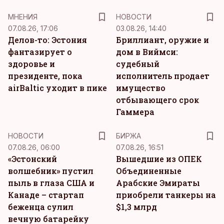
MНЕНИЯ
НОВОСТИ
07.08.26, 17:06
03.08.26, 14:40
Делов-то: Эстония
Бриллиант, оружие и
фантазирует о
дом в Виймси:
здоровье и
судебный
президенте, пока
исполнитель продает
airBaltic уходит в пике
имущество
отбывающего срок
Гаммера
НОВОСТИ
БИРЖА
07.08.26, 06:00
07.08.26, 16:51
«Эстонский
Вышедшие из ОПЕК
волшебник» пустил
Объединенные
пыль в глаза США и
Арабские Эмираты
Канаде – стартап
приобрели танкеры на
беженца сулил
$1,3 млрд
вечную батарейку