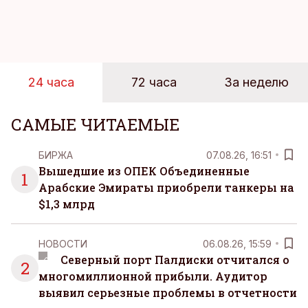
пляжей. Температура морской воды едва
достигает 18 градусов, но вы как закаленный
предприниматель знаете, что смелость города
берет, и без долгих раздумий бросаетесь в воду.
24 часа
72 часа
За неделю
САМЫЕ ЧИТАЕМЫЕ
БИРЖА
07.08.26, 16:51
Вышедшие из ОПЕК Объединенные
1
Арабские Эмираты приобрели танкеры на
$1,3 млрд
НОВОСТИ
06.08.26, 15:59
Северный порт Палдиски отчитался о
2
многомиллионной прибыли. Аудитор
выявил серьезные проблемы в отчетности