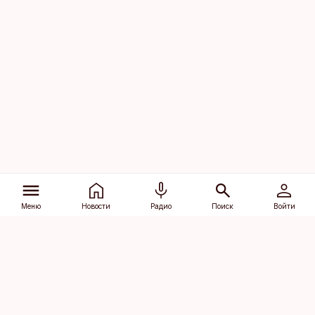
Меню
Новости
Радио
Поиск
Войти
Vana-Lõuna 39/1, 19094 Tallinn