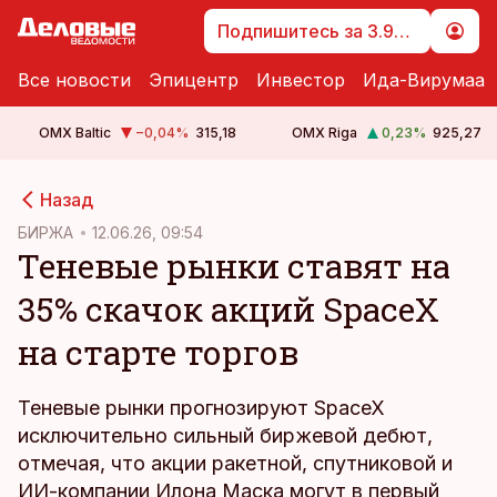
Подпишитесь за 3.99 €
Все новости
Эпицентр
Инвестор
Ида-Вирумаа
OMX Baltic
−0,04
%
315,18
OMX Riga
0,23
%
925,27
cebook
Назад
Twitter)
БИРЖА
12.06.26, 09:54
Теневые рынки ставят на
kedIn
35% скачок акций SpaceX
ail
на старте торгов
k
Теневые рынки прогнозируют SpaceX
исключительно сильный биржевой дебют,
отмечая, что акции ракетной, спутниковой и
ИИ-компании Илона Маска могут в первый