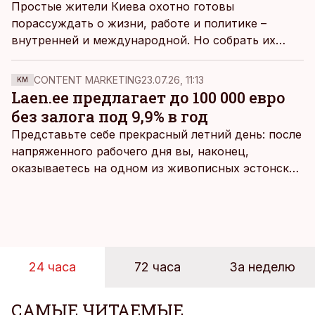
Простые жители Киева охотно готовы
порассуждать о жизни, работе и политике –
внутренней и международной. Но собрать их
мнения в усредненный «глас украинского народа»
не получится – и в самом деле, сколько людей,
CONTENT MARKETING
23.07.26, 11:13
KM
столько и Украин. В этом убедились
Laen.ee предлагает до 100 000 евро
корреспонденты ДВ и Äripäev, побывавшие в
без залога под 9,9% в год
украинской столице.
Представьте себе прекрасный летний день: после
напряженного рабочего дня вы, наконец,
оказываетесь на одном из живописных эстонских
пляжей. Температура морской воды едва
достигает 18 градусов, но вы как закаленный
предприниматель знаете, что смелость города
берет, и без долгих раздумий бросаетесь в воду.
24 часа
72 часа
За неделю
САМЫЕ ЧИТАЕМЫЕ