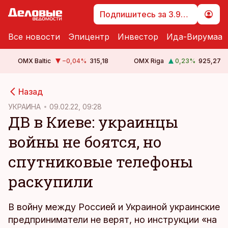
Подпишитесь за 3.99 €
Все новости
Эпицентр
Инвестор
Ида-Вирумаа
OMX Baltic
−0,04
%
315,18
OMX Riga
0,23
%
925,27
cebook
Назад
Twitter)
УКРАИНА
09.02.22, 09:28
ДВ в Киеве: украинцы
kedIn
войны не боятся, но
ail
спутниковые телефоны
k
раскупили
В войну между Россией и Украиной украинские
предприниматели не верят, но инструкции «на