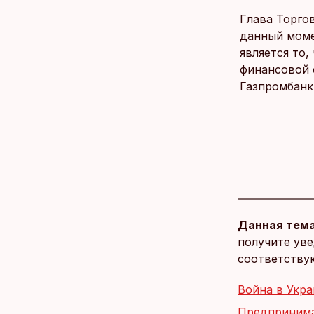
Глава Торго
данный моме
является то
финансовой 
Газпромбанк
Данная тема
получите уве
соответству
Война в Укра
Предпринима