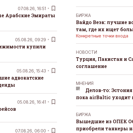
07.08.26, 16:51
е Арабские Эмираты
БИРЖА
Вайдо Веэк: лучшие в
там, где их ищет бол
Конкретные точки входа
05.08.26, 09:29
вижимости купили
НОВОСТИ
Турция, Пакистан и 
соглашение
05.08.26, 15:43
шие адвокатские
MНЕНИЯ
денды
Делов-то: Эстония
пока airBaltic уходит 
05.08.26, 16:41
рейсов
БИРЖА
Вышедшие из ОПЕК О
приобрели танкеры на
07.08.26, 06:00