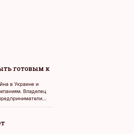
быть готовым к
йна в Украине и
омпаниям. Владелец
 предприниматели
знесу на фоне жертв
ет