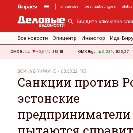
aripaev.ee
bestmarketing.ee
ehitu
kinnisvarauudised.ee
imelineajalugu.ee
logistikauudised.ee
imelineteadus.ee
Все новости
Эпицентр
Инвестор
Ида-Вир
OMX Baltic
−0,04
%
315,18
OMX Riga
0,23
%
925,27
cebook
ВОЙНА В УКРАИНЕ
03.03.22, 11:51
Санкции против Р
Twitter)
kedIn
эстонские
ail
предприниматели
k
пытаются справит