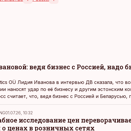
ановой: ведя бизнес с Россией, надо 
tics OÜ Лидия Иванова в интервью ДВ сказала, что во
ии наносят удар по её бизнесу и другим эстонским к
сс считает, что, ведя бизнес с Россией и Беларусью,
к любым рискам, а рассуждать об уроне местному би
ьно.
NG
01.07.26, 10:32
ное исследование цен переворачива
 о ценах в розничных сетях