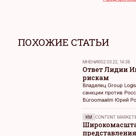
ПОХОЖИЕ СТАТЬИ
MНЕНИЯ
02.03.22, 14:38
Ответ Лидии Ив
рискам
Владелец Group Logis
санкции против Росс
Büroomaailm Юрий Ро
должны быть готовы 
в Украине – неправил
KM
CONTENT MARKETI
Широкомасштаб
представления