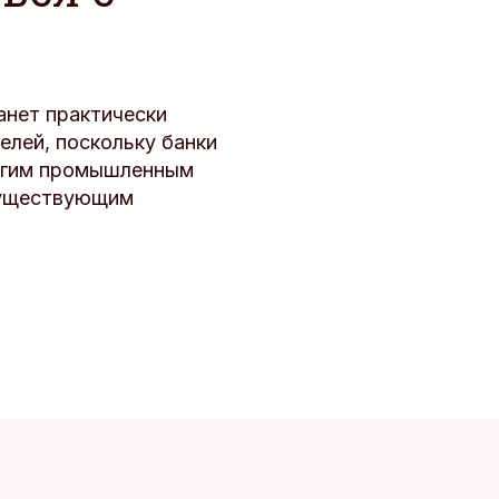
анет практически
лей, поскольку банки
ногим промышленным
существующим