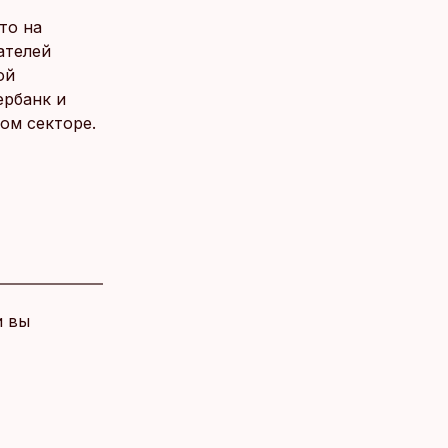
то на
ателей
ой
ербанк и
ом секторе.
и вы