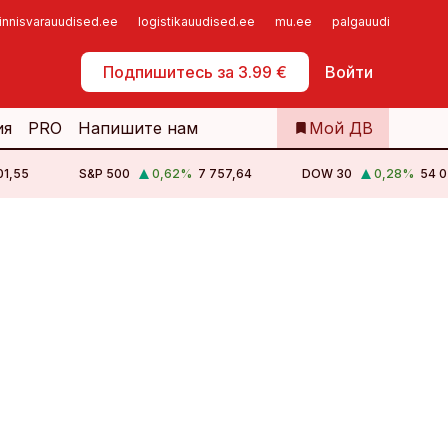
innisvarauudised.ee
logistikauudised.ee
mu.ee
palgauudised.ee
Самообслуживание
Подпишитесь за 3.99 €
Войти
ия
PRO
Напишите нам
Мой ДВ
едкоземельных металлов NPM Silmet Райво Васну.
01,55
S&P 500
0,62
%
7 757,64
DOW 30
0,28
%
54 0