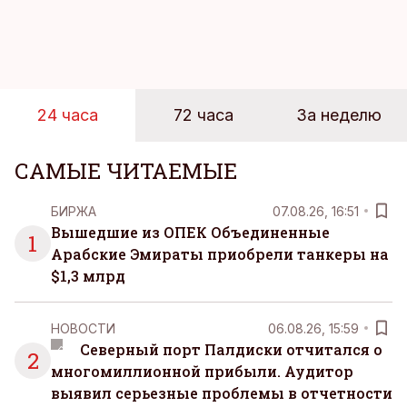
пляжей. Температура морской воды едва
достигает 18 градусов, но вы как закаленный
предприниматель знаете, что смелость города
берет, и без долгих раздумий бросаетесь в воду.
24 часа
72 часа
За неделю
САМЫЕ ЧИТАЕМЫЕ
БИРЖА
07.08.26, 16:51
Вышедшие из ОПЕК Объединенные
1
Арабские Эмираты приобрели танкеры на
$1,3 млрд
НОВОСТИ
06.08.26, 15:59
Северный порт Палдиски отчитался о
2
многомиллионной прибыли. Аудитор
выявил серьезные проблемы в отчетности