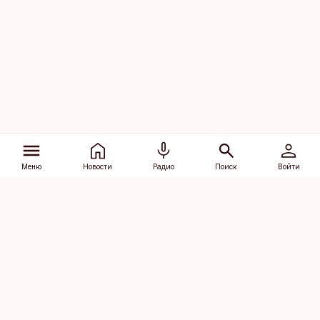
Меню
Новости
Радио
Поиск
Войти
Vana-Lõuna 39/1, 19094 Tallinn
(+372) 667 0111
dv@aripaev.ee