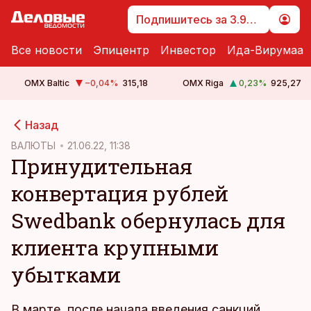
Подпишитесь за 3.99 €
Все новости
Эпицентр
Инвестор
Ида-Вирумаа
OMX Baltic
−0,04
%
315,18
OMX Riga
0,23
%
925,27
cebook
Назад
Twitter)
ВАЛЮТЫ
21.06.22, 11:38
Принудительная
kedIn
конвертация рублей
ail
Swedbank обернулась для
k
клиента крупными
убытками
В марте, после начала введения санкций