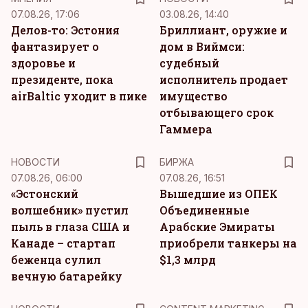
07.08.26, 17:06
03.08.26, 14:40
Делов-то: Эстония
Бриллиант, оружие и
фантазирует о
дом в Виймси:
здоровье и
судебный
президенте, пока
исполнитель продает
airBaltic уходит в пике
имущество
отбывающего срок
Гаммера
НОВОСТИ
БИРЖА
07.08.26, 06:00
07.08.26, 16:51
«Эстонский
Вышедшие из ОПЕК
волшебник» пустил
Объединенные
пыль в глаза США и
Арабские Эмираты
Канаде – стартап
приобрели танкеры на
беженца сулил
$1,3 млрд
вечную батарейку
KM