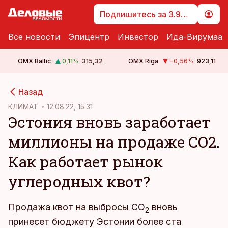
Подпишитесь за 3.99 €
Все новости
Эпицентр
Инвестор
Ида-Вирумаа
OMX Baltic
0,11
%
315,32
OMX Riga
−0,56
%
923,11
cebook
cebook
Назад
Twitter)
Twitter)
КЛИМАТ
12.08.22, 15:31
Эстония вновь заработает
kedIn
kedIn
миллионы на продаже CO2.
ail
ail
Как работает рынок
k
k
углеродных квот?
Продажа квот на выбросы СО
вновь
2
принесет бюджету Эстонии более ста