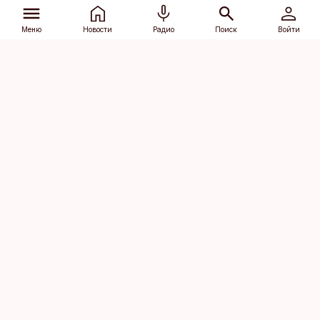
Меню
Новости
Радио
Поиск
Войти
Vana-Lõuna 39/1, 19094 Tallinn
(+372) 667 0111
dv@aripaev.ee
Подписаться
Об Äripäev
Реклама
Контакт
Права на
Кодекс журналистской
использование
этики
контента
Общие условия
Политика