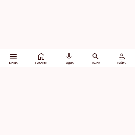
Меню
Новости
Радио
Поиск
Войти
Vana-Lõuna 39/1, 19094 Tallinn
(+372) 667 0111
dv@aripaev.ee