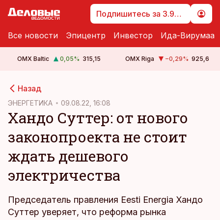
Подпишитесь за 3.99 €
Все новости
Эпицентр
Инвестор
Ида-Вирумаа
OMX Baltic
0,05
%
315,15
OMX Riga
−0,29
%
925,6
cebook
cebook
Назад
Twitter)
Twitter)
ЭНЕРГЕТИКА
09.08.22, 16:08
Хандо Суттер: от нового
kedIn
kedIn
законопроекта не стоит
ail
ail
ждать дешевого
k
k
электричества
Председатель правления Eesti Energia Хандо
Суттер уверяет, что реформа рынка