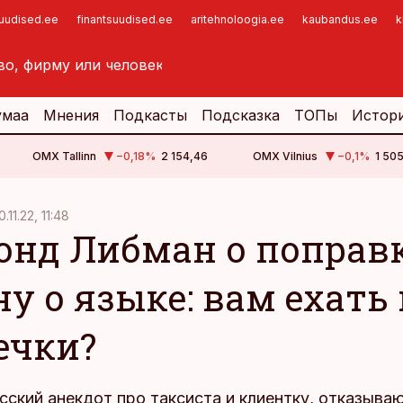
suudised.ee
finantsuudised.ee
aritehnoloogia.ee
kaubandus.ee
k
умаа
Мнения
Подкасты
Подсказка
ТОПы
Истор
OMX Tallinn
−0,18
%
2 154,46
OMX Vilnius
−0,1
%
1 505
0.11.22, 11:48
онд Либман о поправк
ну о языке: вам ехать
ечки?
сский анекдот про таксиста и клиентку, отказыв