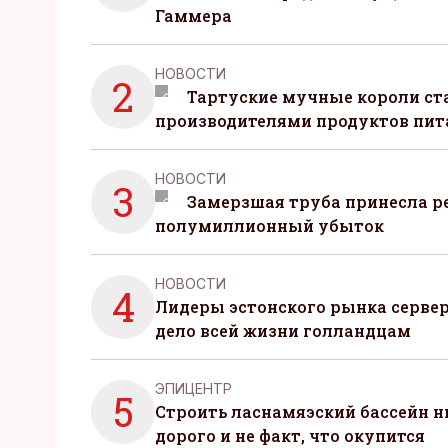
Гаммера
НОВОСТИ
2
Тартуские мучные короли с
производителями продуктов пит
НОВОСТИ
3
Замерзшая труба принесла р
полумиллионный убыток
НОВОСТИ
4
Лидеры эстонского рынка серве
дело всей жизни голландцам
ЭПИЦЕНТР
5
Строить ласнамяэский бассейн ни
дорого и не факт, что окупится