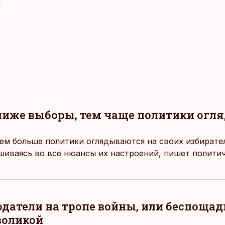
лиже выборы, тем чаще политики огл
ем больше политики оглядываются на своих избирате
шиваясь во все нюансы их настроений, пишет полити
датели на тропе войны, или беспощад
воликой