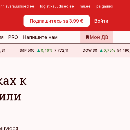
innisvarauudised.ee
logistikauudised.ee
mu.ee
palgauudised.ee
Самообслуживание
Подпишитесь за 3.99 €
Войти
ия
PRO
Напишите нам
Мой ДВ
,31
S&P 500
0,46
%
7 772,11
DOW 30
0,75
%
54 490
ах к
 или
ающуюся