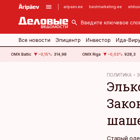
aripaev.ee
bestmarketing.ee
ehitu
kinnisvarauudised.ee
imelineajalugu.ee
logistikauudised.ee
imelineteadus.ee
Все новости
Эпицентр
Инвестор
Ида-Вир
OMX Baltic
−0,15
%
314,98
OMX Riga
−0,03
%
928,3
cebook
ПОЛИТИКА
3
Эльк
Twitter)
kedIn
Зако
ail
шаш
k
Старый оде