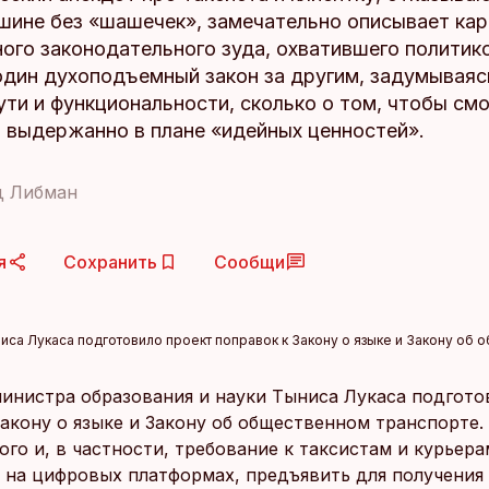
ашине без «шашечек», замечательно описывает ка
ого законодательного зуда, охватившего политико
дин духоподъемный закон за другим, задумываяс
ути и функциональности, сколько о том, чтобы см
и выдержанно в плане «идейных ценностей».
д Либман
я
Сохранить
Сообщи
иса Лукаса подготовило проект поправок к Закону о языке и Закону об 
инистра образования и науки Тыниса Лукаса подгото
Закону о языке и Закону об общественном транспорте.
ого и, в частности, требование к таксистам и курьера
на цифровых платформах, предъявить для получения