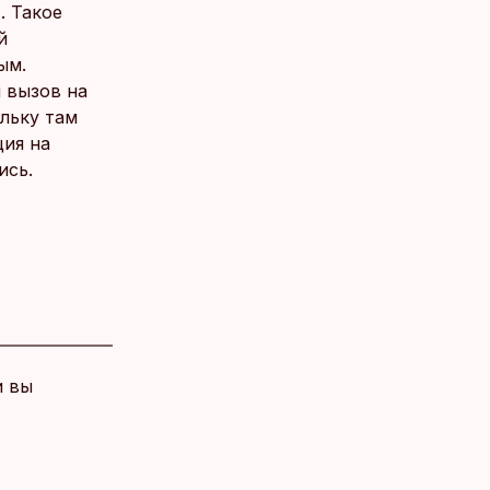
. Такое
й
ым.
 вызов на
ольку там
ция на
ись.
и вы