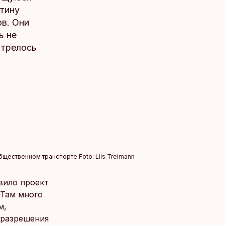
ртину
в. Они
ь не
отрелось
общественном транспорте.
Foto:
Liis Treimann
вило проект
 Там много
м,
 разрешения