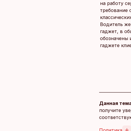
на работу се
требование 
классически
Водитель же
гаджет, в об
обозначены и
гаджете клие
Данная тема
получите уве
соответству
Политика