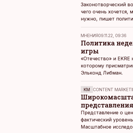
Законотворческий во
чего очень хочется, 
нужно, пишет полити
MНЕНИЯ
09.11.22, 09:36
Политика неде
игры
«Отечество» и EKRE н
которому присматрив
Эльконд Либман.
KM
CONTENT MARKETI
Широкомасштаб
представления
Представление о цен
фактический уровень
Масштабное исследов