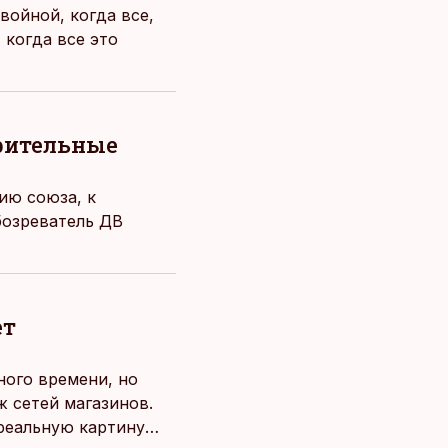
войной, когда все,
 когда все это
рительные
ию союза, к
бозреватель ДВ
ет
ного времени, но
 сетей магазинов.
 реальную картину