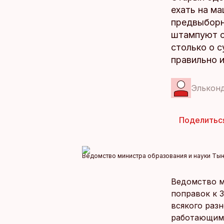
ехать на м
предвыборн
штампуют о
столько о с
правильно 
Элькон
Поделитьс
Ведомство министра образования и науки Тын
Ведомство м
поправок к 
всякого разн
работающим 