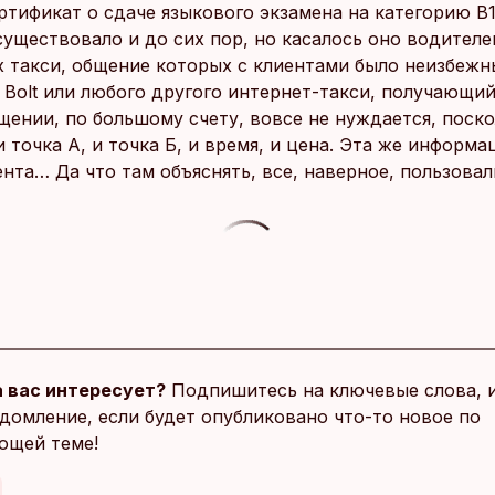
ртификат о сдаче языкового экзамена на категорию В1
существовало и до сих пор, но касалось оно водителе
х такси, общение которых с клиентами было неизбежн
 Bolt или любого другого интернет-такси, получающий
щении, по большому счету, вовсе не нуждается, поск
 точка А, и точка Б, и время, и цена. Эта же информа
нта… Да что там объяснять, все, наверное, пользовал
 вас интересует?
Подпишитесь на ключевые слова, 
домление, если будет опубликовано что-то новое по
ющей теме!