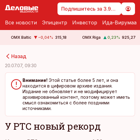
Подпишитесь за 3.99 €
Все новости
Эпицентр
Инвестор
Ида-Вирумаа
OMX Baltic
−0,04
%
315,18
OMX Riga
0,23
%
925,27
cebook
cebook
Назад
Twitter)
Twitter)
20.07.07, 09:30
kedIn
kedIn
Внимание!
Этой статье более 5 лет, и она
находится в цифировом архиве издания.
ail
ail
Издание не обновляет и не модифицирует
архивированный контент, поэтому может иметь
k
k
смысл ознакомиться с более поздними
источниками.
У РТС новый рекорд