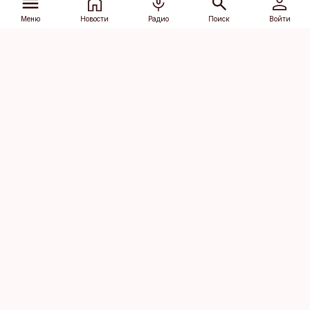
Меню
Новости
Радио
Поиск
Войти
Vana-Lõuna 39/1, 19094 Tallinn
(+372) 667 0111
dv@aripaev.ee
Подписаться
Об Äripäev
Реклама
Контакт
Права на
Кодекс журналистской
использование
этики
контента
Общие условия
Политика