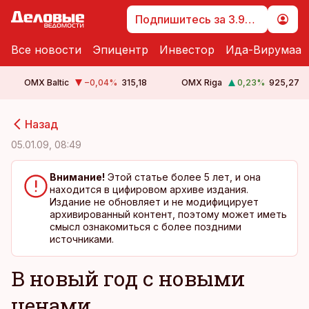
Подпишитесь за 3.99 €
Все новости
Эпицентр
Инвестор
Ида-Вирумаа
OMX Baltic
−0,04
%
315,18
OMX Riga
0,23
%
925,27
cebook
cebook
Назад
Twitter)
Twitter)
05.01.09, 08:49
kedIn
kedIn
Внимание!
Этой статье более 5 лет, и она
находится в цифировом архиве издания.
ail
ail
Издание не обновляет и не модифицирует
архивированный контент, поэтому может иметь
k
k
смысл ознакомиться с более поздними
источниками.
В новый год с новыми
ценами