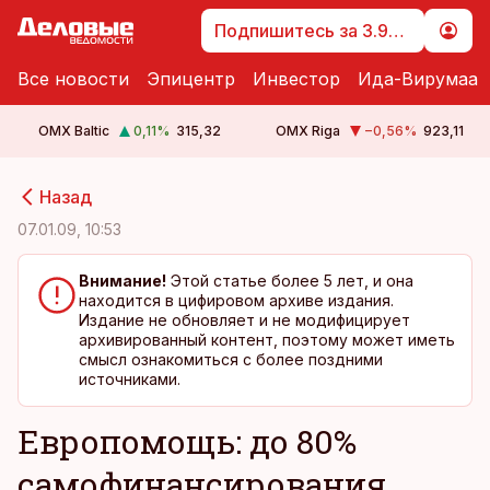
Подпишитесь за 3.99 €
Все новости
Эпицентр
Инвестор
Ида-Вирумаа
OMX Baltic
0,11
%
315,32
OMX Riga
−0,56
%
923,11
cebook
cebook
Назад
Twitter)
Twitter)
07.01.09, 10:53
kedIn
kedIn
Внимание!
Этой статье более 5 лет, и она
находится в цифировом архиве издания.
ail
ail
Издание не обновляет и не модифицирует
архивированный контент, поэтому может иметь
k
k
смысл ознакомиться с более поздними
источниками.
Европомощь: до 80%
самофинансирования