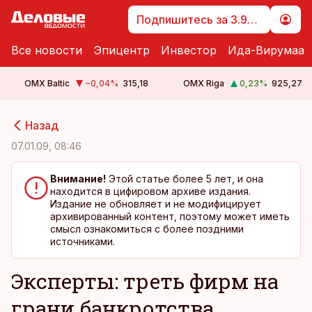
Подпишитесь за 3.99 €
Все новости
Эпицентр
Инвестор
Ида-Вирумаа
OMX Baltic
−0,04
%
315,18
OMX Riga
0,23
%
925,27
cebook
cebook
Назад
Twitter)
Twitter)
07.01.09, 08:46
kedIn
kedIn
Внимание!
Этой статье более 5 лет, и она
находится в цифировом архиве издания.
ail
ail
Издание не обновляет и не модифицирует
архивированный контент, поэтому может иметь
k
k
смысл ознакомиться с более поздними
источниками.
Эксперты: треть фирм на
грани банкротства