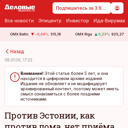
Подпишитесь за 3.99 €
Все новости
Эпицентр
Инвестор
Ида-Вирумаа
OMX Baltic
−0,04
%
315,18
OMX Riga
0,23
%
925,27
cebook
cebook
Назад
Twitter)
Twitter)
08.01.09, 17:23
kedIn
kedIn
Внимание!
Этой статье более 5 лет, и она
находится в цифировом архиве издания.
ail
ail
Издание не обновляет и не модифицирует
архивированный контент, поэтому может иметь
k
k
смысл ознакомиться с более поздними
источниками.
Против Эстонии, как
против лома, нет приёма