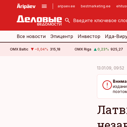
aripaev.ee
bestmarketing.ee
ehitu
kinnisvarauudised.ee
imelineajalugu.ee
logistikauudised.ee
imelineteadus.ee
Все новости
Эпицентр
Инвестор
Ида-Вир
OMX Baltic
−0,04
%
315,18
OMX Riga
0,23
%
925,27
cebook
cebook
13.01.09, 09:52
Twitter)
Twitter)
Внима
kedIn
kedIn
издани
поэтом
ail
ail
Латв
k
k
неза