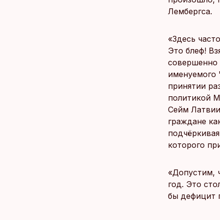
Лембергса.
«Здесь часто
Это блеф! Вз
совершенно 
именуемого 
принятии ра
политикой М
Сейм Латвии
граждане ка
подчёркивая
которого пр
«Допустим, ч
год. Это ст
бы дефицит 