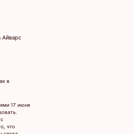
а Айварс
ак в
.
иями 17 июня
вовать.
 с
о, что
v слова