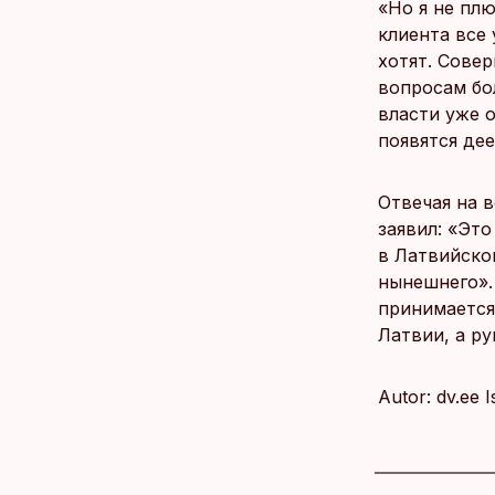
«Но я не плю
клиента все 
хотят. Сове
вопросам бо
власти уже о
появятся де
Отвечая на в
заявил: «Эт
в Латвийско
нынешнего».
принимается 
Латвии, а р
Autor: dv.ee 