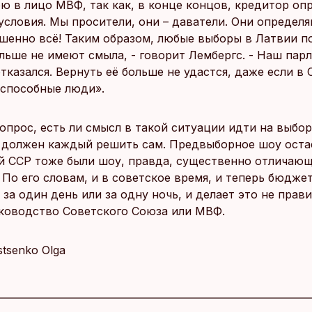
ю в лицо МВФ, так как, в конце концов, кредитор оп
условия. Мы просители, они – даватели. Они определя
ршенно всё! Таким образом, любые выборы в Латвии 
льше не имеют смыла, - говорит Лембергс. - Наш пар
тказался. Вернуть её больше не удастся, даже если в
еспособные люди».
опрос, есть ли смысл в такой ситуации идти на выбо
о должен каждый решить сам. Предвыборное шоу оста
й ССР тоже были шоу, правда, существенно отличаю
 По его словам, и в советское время, и теперь бюдже
за один день или за одну ночь, и делает это не прав
уководство Советского Союза или МВФ.
Istsenko Olga