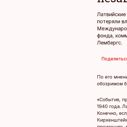
Латвийские 
потеряли вл
Междунаро
фонда, ком
Лембергс.
Поделитьс
По его мнени
обозримом бу
«События, п
1940 года. 
Конечно, есл
Кирхенштейн
произошло, г