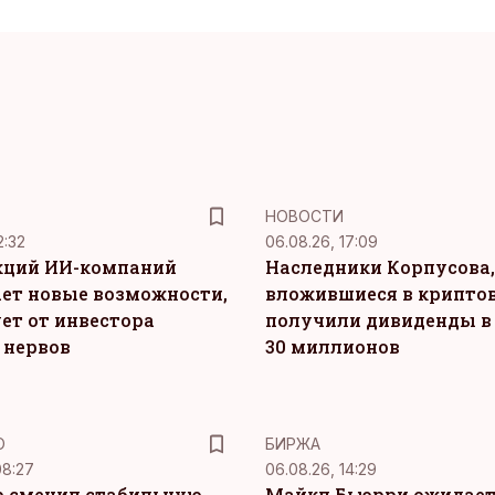
НОВОСТИ
2:32
06.08.26, 17:09
кций ИИ-компаний
Наследники Корпусова,
ет новые возможности,
вложившиеся в крипто
ет от инвестора
получили дивиденды в
 нервов
30 миллионов
Ю
БИРЖА
08:27
06.08.26, 14:29
 сменил стабильную
Майкл Бьюрри ожидае