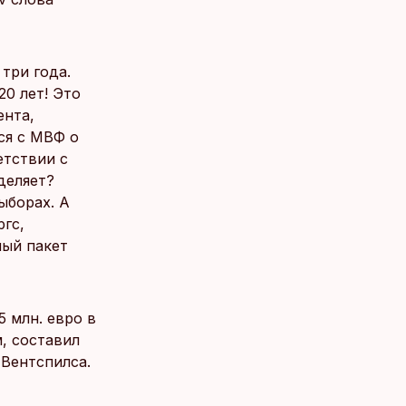
 три года.
20 лет! Это
ента,
ся с МВФ о
етствии с
деляет?
ыборах. А
гс,
ный пакет
5 млн. евро в
, составил
 Вентспилса.