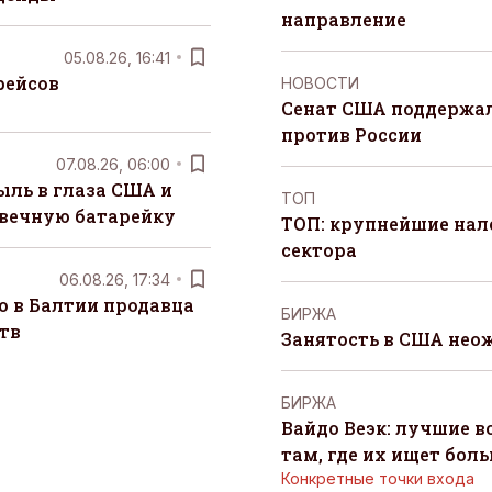
направление
05.08.26, 16:41
рейсов
НОВОСТИ
Сенат США поддержал
против России
07.08.26, 06:00
ыль в глаза США и
ТОП
 вечную батарейку
ТОП: крупнейшие на
сектора
06.08.26, 17:34
о в Балтии продавца
БИРЖА
тв
Занятость в США нео
БИРЖА
Вайдо Веэк: лучшие в
там, где их ищет бол
Конкретные точки входа