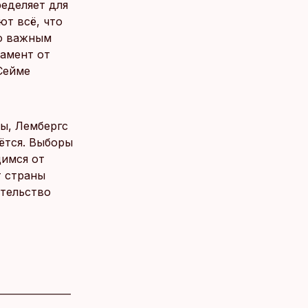
ределяет для
ют всё, что
по важным
ламент от
 Сейме
ры, Лембергс
ётся. Выборы
щимся от
т страны
ительство