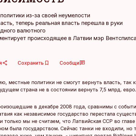
политики из-за своей неумелости
асть, теперь реальная власть перешла в руки
дного валютного
ментирует происходящее в Латвии мэр Вентспилс
я
Сохранить
Сообщи
ю, местные политики не смогут вернуть власть, так к
дущем страна не в состоянии вернуть 7,5 млрд. евро
роизошедшие в декабре 2008 года, сравнимы с событ
Латвия как независимое государство перестала сущест
и только мы не считаем, что Латвийская ССР во главе
ом была государством. Сейчас танки не входили, но т
ораздо хуже, чем танки», - циритует портал BizNews.l