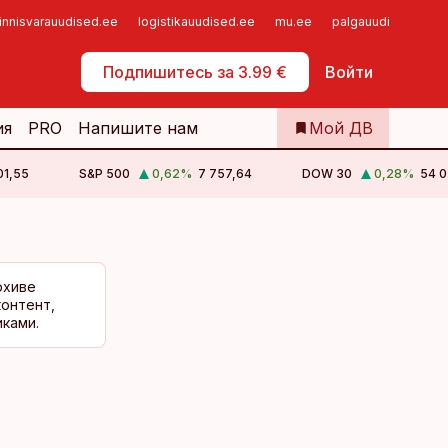
innisvarauudised.ee
logistikauudised.ee
mu.ee
palgauudised.ee
Самообслуживание
Подпишитесь за 3.99 €
Войти
ия
PRO
Напишите нам
Мой ДВ
01,55
S&P 500
0,62
%
7 757,64
DOW 30
0,28
%
54 0
рхиве
контент,
ками.