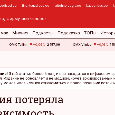
suudised.ee
finantsuudised.ee
aritehnoloogia.ee
kaubandus.ee
k
умаа
Мнения
Подкасты
Подсказка
ТОПы
Истор
OMX Tallinn
−0,06
%
2 157,09
OMX Vilnius
−0,16
%
1 5
ние!
Этой статье более 5 лет, и она находится в цифировом а
я. Издание не обновляет и не модифицирует архивированный 
у может иметь смысл ознакомиться с более поздними источни
ия потеряла
висимость