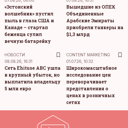
07.08.26, 06:00
07.08.26, 16:51
«Эстонский
Вышедшие из ОПЕК
волшебник» пустил
Объединенные
пыль в глаза США и
Арабские Эмираты
Канаде – стартап
приобрели танкеры на
беженца сулил
$1,3 млрд
вечную батарейку
KM
НОВОСТИ
CONTENT MARKETING
08.08.26, 16:31
01.07.26, 10:32
Сеть Ehituse ABC ушла
Широкомасштабное
в крупный убыток, но
исследование цен
выплатила владельцу
переворачивает
5 млн евро
представления о
ценах в розничных
сетях