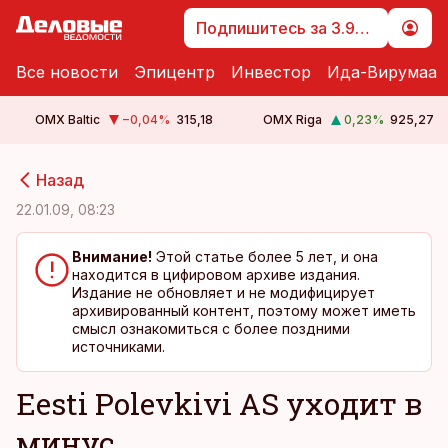
Подпишитесь за 3.99 €
Все новости
Эпицентр
Инвестор
Ида-Вирумаа
OMX Baltic
−0,04
%
315,18
OMX Riga
0,23
%
925,27
cebook
cebook
Назад
Twitter)
Twitter)
22.01.09, 08:23
kedIn
kedIn
Внимание!
Этой статье более 5 лет, и она
находится в цифировом архиве издания.
ail
ail
Издание не обновляет и не модифицирует
архивированный контент, поэтому может иметь
k
k
смысл ознакомиться с более поздними
источниками.
Eesti Polevkivi AS уходит в
минус