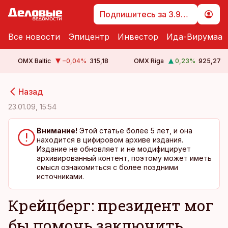
Подпишитесь за 3.99 €
Все новости
Эпицентр
Инвестор
Ида-Вирумаа
OMX Baltic
−0,04
%
315,18
OMX Riga
0,23
%
925,27
cebook
cebook
Назад
Twitter)
Twitter)
23.01.09, 15:54
kedIn
kedIn
Внимание!
Этой статье более 5 лет, и она
находится в цифировом архиве издания.
ail
ail
Издание не обновляет и не модифицирует
архивированный контент, поэтому может иметь
k
k
смысл ознакомиться с более поздними
источниками.
Крейцберг: президент мог
бы помочь заключить