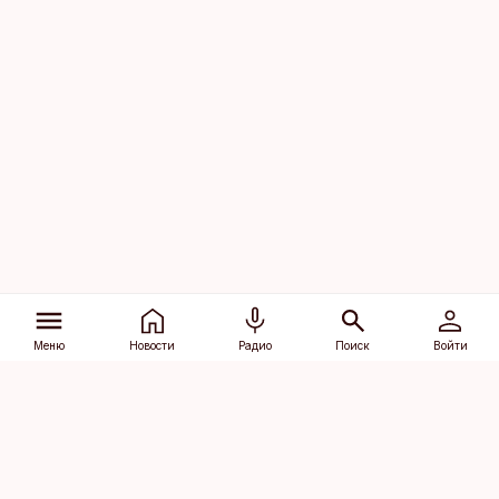
Меню
Новости
Радио
Поиск
Войти
Vana-Lõuna 39/1, 19094 Tallinn