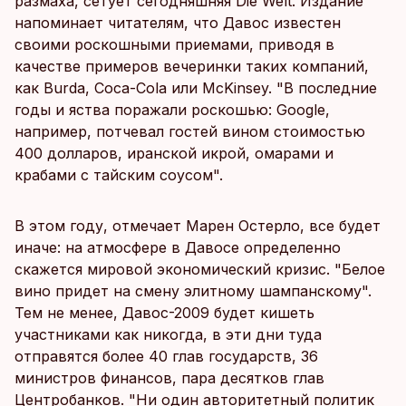
размаха, сетует сегодняшняя Die Welt. Издание
напоминает читателям, что Давос известен
своими роскошными приемами, приводя в
качестве примеров вечеринки таких компаний,
как Burda, Coca-Cola или McKinsey. "В последние
годы и яства поражали роскошью: Google,
например, потчевал гостей вином стоимостью
400 долларов, иранской икрой, омарами и
крабами с тайским соусом".
В этом году, отмечает Марен Остерло, все будет
иначе: на атмосфере в Давосе определенно
скажется мировой экономический кризис. "Белое
вино придет на смену элитному шампанскому".
Тем не менее, Давос-2009 будет кишеть
участниками как никогда, в эти дни туда
отправятся более 40 глав государств, 36
министров финансов, пара десятков глав
Центробанков. "Ни один авторитетный политик