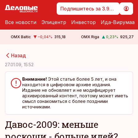
Подпишитесь за 3.99 €
Все новости
Эпицентр
Инвестор
Ида-Вирумаа
OMX Baltic
−0,04
%
315,18
OMX Riga
0,23
%
925,27
cebook
cebook
Назад
Twitter)
Twitter)
27.01.09, 15:52
kedIn
kedIn
Внимание!
Этой статье более 5 лет, и она
находится в цифировом архиве издания.
ail
ail
Издание не обновляет и не модифицирует
архивированный контент, поэтому может иметь
k
k
смысл ознакомиться с более поздними
источниками.
Давос-2009: меньше
роскоши - больше идей?