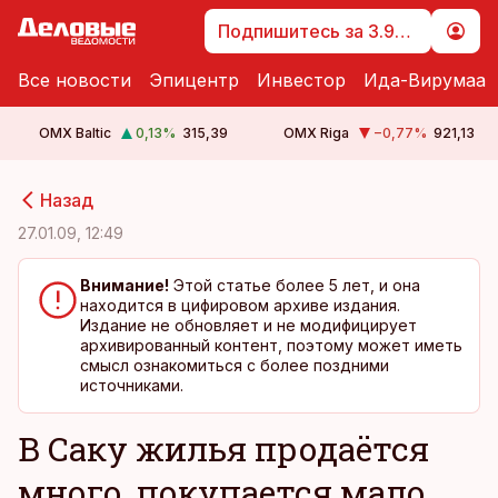
Подпишитесь за 3.99 €
Все новости
Эпицентр
Инвестор
Ида-Вирумаа
OMX Baltic
0,13
%
315,39
OMX Riga
−0,77
%
921,13
cebook
cebook
Назад
Twitter)
Twitter)
27.01.09, 12:49
kedIn
kedIn
Внимание!
Этой статье более 5 лет, и она
находится в цифировом архиве издания.
ail
ail
Издание не обновляет и не модифицирует
архивированный контент, поэтому может иметь
k
k
смысл ознакомиться с более поздними
источниками.
В Саку жилья продаётся
много, покупается мало