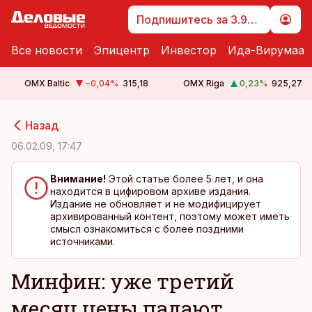
Подпишитесь за 3.99 €
Все новости
Эпицентр
Инвестор
Ида-Вирумаа
OMX Baltic
−0,04
%
315,18
OMX Riga
0,23
%
925,27
cebook
cebook
Назад
Twitter)
Twitter)
06.02.09, 17:47
kedIn
kedIn
Внимание!
Этой статье более 5 лет, и она
находится в цифировом архиве издания.
ail
ail
Издание не обновляет и не модифицирует
архивированный контент, поэтому может иметь
k
k
смысл ознакомиться с более поздними
источниками.
Минфин: уже третий
месяц цены падают