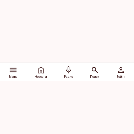
Меню
Новости
Радио
Поиск
Войти
Vana-Lõuna 39/1, 19094 Tallinn
(+372) 667 0111