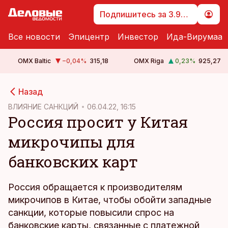
Подпишитесь за 3.99 €
Все новости
Эпицентр
Инвестор
Ида-Вирумаа
OMX Baltic
−0,04
%
315,18
OMX Riga
0,23
%
925,27
cebook
cebook
Назад
Twitter)
Twitter)
ВЛИЯНИЕ САНКЦИЙ
06.04.22, 16:15
Россия просит у Китая
kedIn
kedIn
микрочипы для
ail
ail
банковских карт
k
k
Россия обращается к производителям
микрочипов в Китае, чтобы обойти западные
санкции, которые повысили спрос на
банковские карты, связанные с платежной