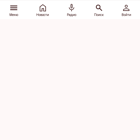
Меню
Новости
Радио
Поиск
Войти
Vana-Lõuna 39/1, 19094 Tallinn
(+372) 667 0111
dv@aripaev.ee
Подписаться
Об Äripäev
Реклама
Контакт
Права на
Кодекс журналистской
использование
этики
контента