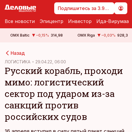
Подпишитесь за 3.99 €
Все новости
Эпицентр
Инвестор
Ида-Вирумаа
OMX Baltic
−0,15
%
314,98
OMX Riga
−0,03
%
928,3
cebook
Назад
Twitter)
ЛОГИСТИКА
29.04.22, 06:00
Русский корабль, проходи
kedIn
мимо: логистический
ail
сектор под ударом из-за
k
санкций против
российских судов
16 апреля вступил в силу пятый пакет санкций