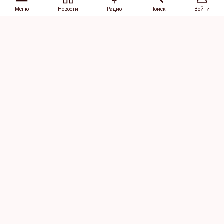
Меню
Новости
Радио
Поиск
Войти
Vana-Lõuna 39/1, 19094 Tallinn
(+372) 667 0111
dv@aripaev.ee
Подписаться
Об Äripäev
Реклама
Контакт
Права на
Кодекс журналистской
использование
этики
контента
Общие условия
Политика
конфиденциальности