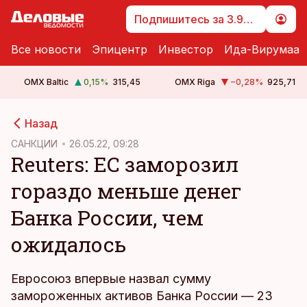
Подпишитесь за 3.99 €
Все новости
Эпицентр
Инвестор
Ида-Вирумаа
OMX Baltic
0,15
%
315,45
OMX Riga
−0,28
%
925,71
cebook
cebook
Назад
Twitter)
Twitter)
САНКЦИИ
26.05.22, 09:28
Reuters: ЕС заморозил
kedIn
kedIn
гораздо меньше денег
ail
ail
Банка России, чем
k
k
ожидалось
Евросоюз впервые назвал сумму
замороженных активов Банка России — 23